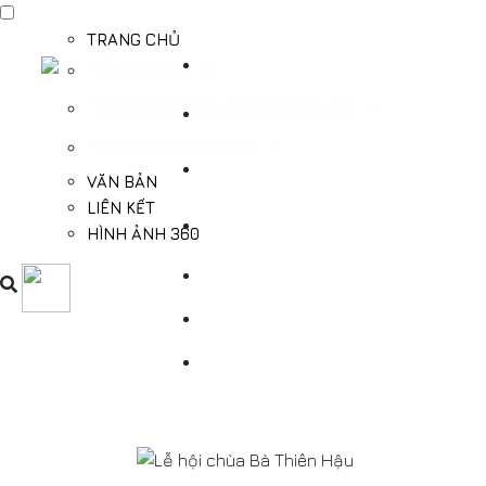
TRANG CHỦ
TỔNG QUAN
THÔNG TIN DU LỊCH BÌNH DƯƠNG
THÔNG TIN CẦN BIẾT
VĂN BẢN
LIÊN KẾT
HÌNH ẢNH 360