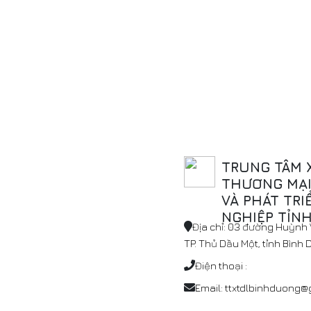
TRUNG TÂM 
THƯƠNG MẠI,
VÀ PHÁT TRI
NGHIỆP TỈN
Địa chỉ: 03 đường Huỳnh V
TP. Thủ Dầu Một, tỉnh Bình
Điện thoại :
Email: ttxtdlbinhduong