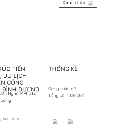
Xem thêm
XÚC TIẾN
THỐNG KÊ
 DU LỊCH
ỂN CÔNG
H BÌNH DƯƠNG
Đang online:
3
ăn Nghệ, P. Phú Lợi,
Tổng số :
1,120,002
 Dương
@gmail.com