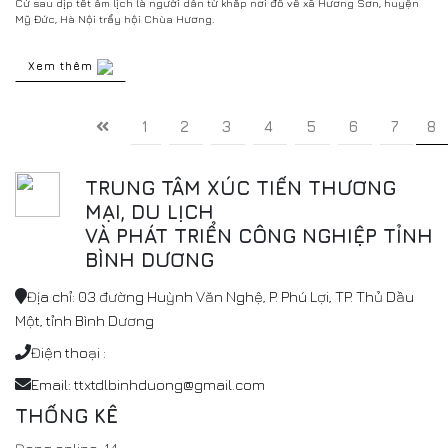
Cứ sau dịp tết âm lịch là người dân từ khắp nơi đổ về xã Hương Sơn, huyện
Mỹ Đức, Hà Nội trẩy hội Chùa Hương.
Xem thêm
1
2
3
4
5
6
7
8
TRUNG TÂM XÚC TIẾN THƯƠNG
MẠI, DU LỊCH
VÀ PHÁT TRIỂN CÔNG NGHIỆP TỈNH
BÌNH DƯƠNG
Địa chỉ: 03 đường Huỳnh Văn Nghệ, P. Phú Lợi, TP. Thủ Dầu
Một, tỉnh Bình Dương
Điện thoại :
Email: ttxtdlbinhduong@gmail.com
THỐNG KÊ