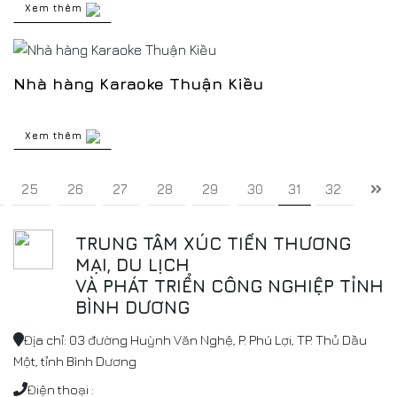
Xem thêm
Nhà hàng Karaoke Thuận Kiều
Xem thêm
25
26
27
28
29
30
31
32
TRUNG TÂM XÚC TIẾN THƯƠNG
MẠI, DU LỊCH
VÀ PHÁT TRIỂN CÔNG NGHIỆP TỈNH
BÌNH DƯƠNG
Địa chỉ: 03 đường Huỳnh Văn Nghệ, P. Phú Lợi, TP. Thủ Dầu
Một, tỉnh Bình Dương
Điện thoại :