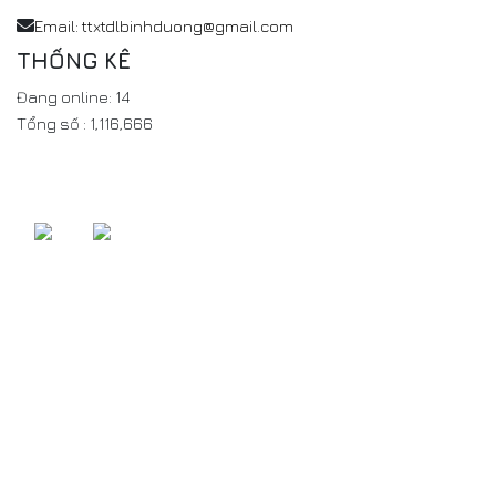
Email: ttxtdlbinhduong@gmail.com
THỐNG KÊ
Đang online:
14
Tổng số :
1,116,666