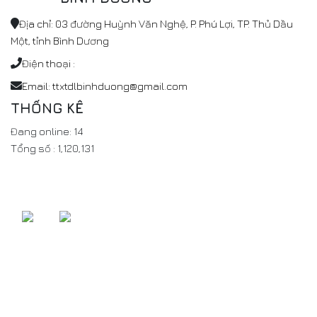
Địa chỉ: 03 đường Huỳnh Văn Nghệ, P. Phú Lợi, TP. Thủ Dầu
Một, tỉnh Bình Dương
Điện thoại :
Email: ttxtdlbinhduong@gmail.com
THỐNG KÊ
Đang online:
14
Tổng số :
1,120,131