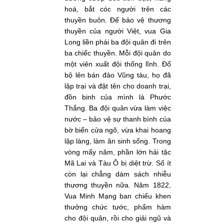
hoá, bắt cóc người trên các
thuyền buôn. Để bảo vệ thương
thuyền của người Việt, vua Gia
Long liền phái ba đội quân đi trên
ba chiếc thuyền. Mỗi đội quân do
một viên xuất đội thống lĩnh. Đổ
bộ lên bán đảo Vũng tàu, họ đã
lập trại và đặt tên cho doanh trại,
đồn binh của mình là Phước
Thắng. Ba đội quân vừa làm việc
nước – bảo vệ sự thanh bình của
bờ biển cửa ngõ, vừa khai hoang
lập làng, làm ăn sinh sống. Trong
vòng mấy năm, phần lớn hải tặc
Mã Lai và Tàu Ô bị diệt trừ. Số ít
còn lại chẳng dám sách nhiễu
thương thuyền nữa. Năm 1822,
Vua Minh Mạng ban chiếu khen
thưởng chức tước, phẩm hàm
cho đội quân, rồi cho giải ngũ và