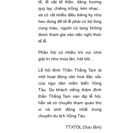
tế, lễ vật tế thần, dâng hương
quỳ lạy, chiêng trống, kèn nhạc...
và có rất nhiều điều kiêng kỵ như
heo dùng để tế lễ phải có bộ lông
cùng màu, người có tang không
được tham gia vào việc nghi thức
tế lễ.
Phần hội có nhiều trò vui chơi
giải trí như múa lân, hát bội...
Lễ hội đình Thần Thắng Tam là
một hoạt động văn hoá đặc sắc
của ngư dân miền biển Vũng
Tàu. Du khách viếng thăm đình
thần Thắng Tam vào dịp lễ hội,
hẳn sẽ có chuyến tham quan thú
vị và sinh động nhất trong
chuyến du lịch Vũng Tàu.
TTXTDL (Sưu tầm)