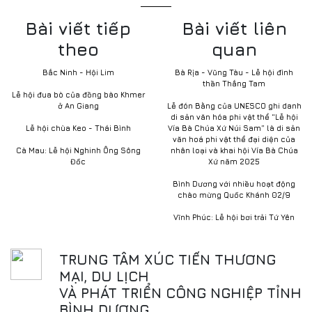
Bài viết tiếp
Bài viết liên
theo
quan
Bắc Ninh - Hội Lim
Bà Rịa - Vũng Tàu - Lễ hội đình
thần Thắng Tam
Lễ hội đua bò của đồng bào Khmer
ở An Giang
Lễ đón Bằng của UNESCO ghi danh
di sản văn hóa phi vật thể “Lễ hội
Lễ hội chùa Keo - Thái Bình
Vía Bà Chúa Xứ Núi Sam” là di sản
văn hoá phi vật thể đại diện của
Cà Mau: Lễ hội Nghinh Ông Sông
nhân loại và khai hội Vía Bà Chúa
Đốc
Xứ năm 2025
Bình Dương với nhiều hoạt động
chào mừng Quốc Khánh 02/9
Vĩnh Phúc: Lễ hội bơi trải Tứ Yên
TRUNG TÂM XÚC TIẾN THƯƠNG
MẠI, DU LỊCH
VÀ PHÁT TRIỂN CÔNG NGHIỆP TỈNH
BÌNH DƯƠNG