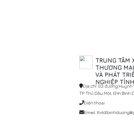
TRUNG TÂM 
THƯƠNG MẠI,
VÀ PHÁT TRI
NGHIỆP TỈN
Địa chỉ: 03 đường Huỳnh V
TP. Thủ Dầu Một, tỉnh Bình
Điện thoại :
Email: ttxtdlbinhduong