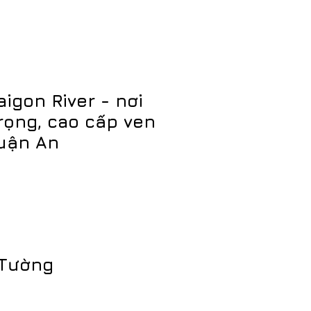
igon River - nơi
rọng, cao cấp ven
uận An
 Tường