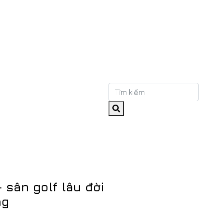
 sân golf lâu đời
ng