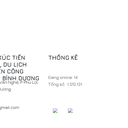
XÚC TIẾN
THỐNG KÊ
 DU LỊCH
ỂN CÔNG
H BÌNH DƯƠNG
Đang online:
14
ăn Nghệ, P. Phú Lợi,
Tổng số :
1,120,131
 Dương
@gmail.com