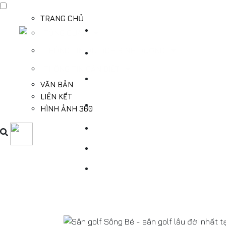
TRANG CHỦ
TỔNG QUAN
THÔNG TIN DU LỊCH BÌNH DƯƠNG
THÔNG TIN CẦN BIẾT
VĂN BẢN
LIÊN KẾT
HÌNH ẢNH 360