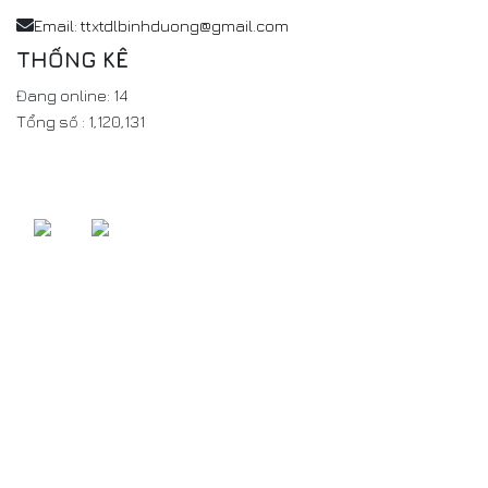
Email: ttxtdlbinhduong@gmail.com
THỐNG KÊ
Đang online:
14
Tổng số :
1,120,131