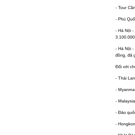
- Tour Cầ
- Phú Quố
- Hà Nội -
3.100.000
- Hà Nội -
đồng, đã 
Đối với c
- Thái La
- Myanmar
- Malaysi
- Đảo quố
- Hongkon