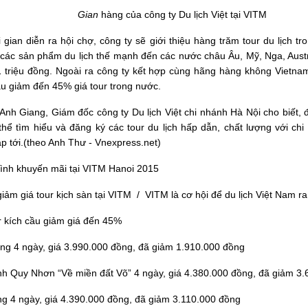
Gian
hàng của công ty Du lịch Việt tại VITM
 gian diễn ra hội chợ, công ty sẽ giới thiệu hàng trăm tour du lịch t
 các sản phẩm du lịch thế mạnh đến các nước châu Âu, Mỹ, Nga, Aust
1 triệu đồng. Ngoài ra công ty kết hợp cùng hãng hàng không Vietnam A
ầu giảm đến 45% giá tour trong nước.
nh Giang, Giám đốc công ty Du lịch Việt chi nhánh Hà Nội cho biết, đ
hể tìm hiểu và đăng ký các tour du lịch hấp dẫn, chất lượng với chi 
p tới.(theo Anh Thư - Vnexpress.net)
ình khuyến mãi tại VITM Hanoi 2015
iảm giá tour kịch sàn tại VITM / VITM là cơ hội để du lịch Việt Nam ra 
 kích cầu giảm giá đến 45%
ung 4 ngày, giá 3.990.000 đồng, đã giảm 1.910.000 đồng
ình Quy Nhơn “Về miền đất Võ” 4 ngày, giá 4.380.000 đồng, đã giảm 3
ng 4 ngày, giá 4.390.000 đồng, đã giảm 3.110.000 đồng