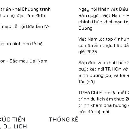
triển khai Chương trình
Ngày hội Nhân vật Biểu
lịch nội địa năm 2015
Bản quyền Việt Nam - 
chính thức khai mạc tạ
i mạc Lễ hội Dừa lần IV-
Dương
Việt Nam lọt top 4 nhữn
g an ninh cho lễ hội
có nền ẩm thực hấp dẫ
giới 2025
lor - Sắc màu Đại Nam
Sắp đưa vào khai thác 
buýt kết nối TP. HCM vớ
Bình Dương (cũ) và Bà R
Tàu (cũ)
TP.Hồ Chí Minh: Ra mắt
trình du lịch ẩm thực 
trình khám phá hương v
hóa đô thị mới
XÚC TIẾN
THỐNG KÊ
 DU LỊCH