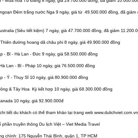
ản - Mùa hoa Tử Đằng 6 ngày, giá 29.700.000 đồng, đã giảm 10.000.00
ngoạn Đêm trắng nước Nga 9 ngày, giá từ 49.500.000 đồng, đã giảm
Australia (Siêu tiết kiệm) 7 ngày, giá 47.700.000 đồng, đã giảm 11.200.
 Thiên đường hoang dã châu phi 8 ngày, giá 49.900.000 đồng
p - Bỉ - Hà Lan - Đức 9 ngày, giá 58.500.000 đồng
 Hà Lan - Bỉ - Pháp 10 ngày, giá 76.500.000 đồng
p - Ý - Thụy Sĩ 10 ngày, giá 80.900.000 đồng
 Đông & Tây Hoa Kỳ kết hợp 10 ngày, giá 68.300.000 đồng
 Canada 10 ngày, giá 92.900.000đ
chi tiết du khách có thể tham khảo tại trang web www.dulichviet.com.vn
 phần truyền thông Du lịch Việt – Viet Media Travel
ng chính: 175 Nguyễn Thái Bình, quận 1, TP HCM