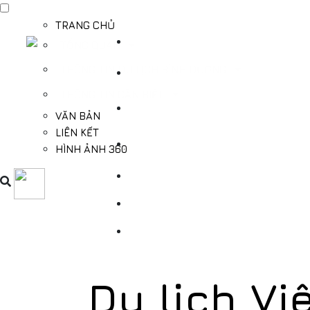
TRANG CHỦ
TỔNG QUAN
THÔNG TIN DU LỊCH BÌNH DƯƠNG
THÔNG TIN CẦN BIẾT
VĂN BẢN
LIÊN KẾT
HÌNH ẢNH 360
Du lịch Vi