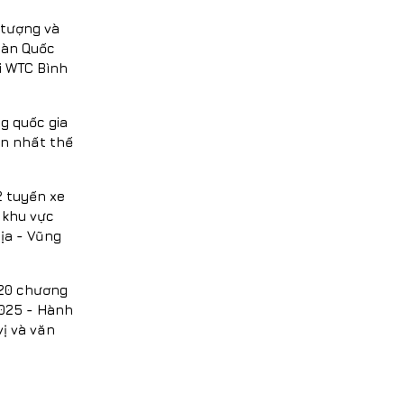
 tượng và
Hàn Quốc
i WTC Bình
g quốc gia
n nhất thế
2 tuyến xe
i khu vực
ịa - Vũng
 20 chương
2025 - Hành
ị và văn