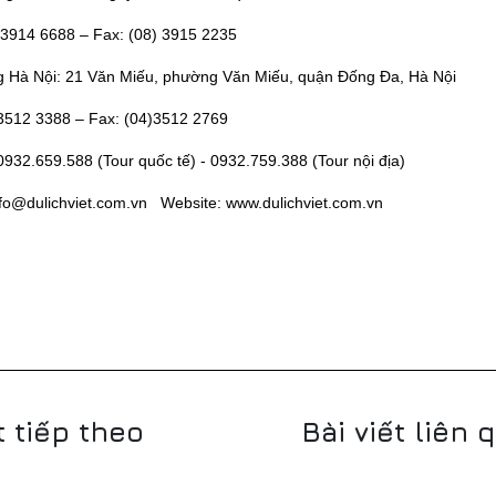
8) 3914 6688 – Fax: (08) 3915 2235
g Hà Nội: 21 Văn Miếu, phường Văn Miếu, quận Đống Đa, Hà Nội
4)3512 3388 – Fax: (04)3512 2769
 0932.659.588 (Tour quốc tế) - 0932.759.388 (Tour nội địa)
info@dulichviet.com.vn Website: www.dulichviet.com.vn
t tiếp theo
Bài viết liên 