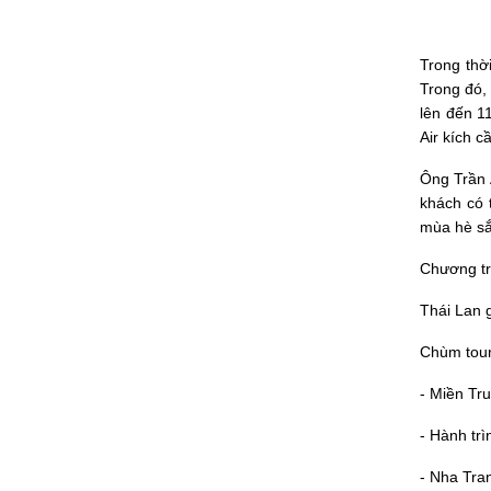
Trong thời
Trong đó,
lên đến 1
Air kích c
Ông Trần A
khách có t
mùa hè sắ
Chương tr
Thái Lan g
Chùm tour
- Miền Tr
- Hành tr
- Nha Tra