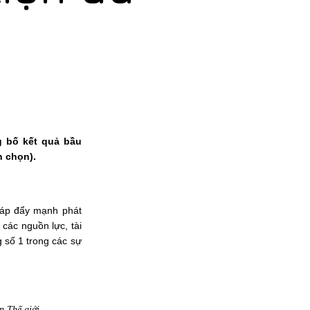
g bố kết quả bầu
h chọn).
háp đẩy mạnh phát
 các nguồn lực, tài
g số 1 trong các sự
n Thế giới