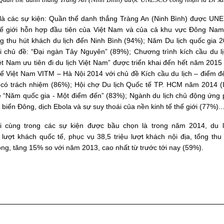
 là các sự kiện: Quần thể danh thắng Tràng An (Ninh Bình) được UN
ế giới hỗn hợp đầu tiên của Việt Nam và của cả khu vực Đông Nam
g thu hút khách du lịch đến Ninh Bình (94%); Năm Du lịch quốc gia
i chủ đề: “Đại ngàn Tây Nguyên” (89%); Chương trình kích cầu du lị
ệt Nam ưu tiên đi du lịch Việt Nam” được triển khai đến hết năm 2015
 tế Việt Nam VITM – Hà Nội 2014 với chủ đề Kích cầu du lịch – điểm đ
h có trách nhiệm (86%); Hội chợ Du lịch Quốc tế TP. HCM năm 2014 
ề “Năm quốc gia - Một điểm đến” (83%); Ngành du lịch chủ động ứng 
 biển Đông, dịch Ebola và sự suy thoái của nền kinh tế thế giới (77%)..
i cùng trong các sự kiện được bầu chọn là trong năm 2014, du 
 lượt khách quốc tế, phục vụ 38,5 triệu lượt khách nội địa, tổng thu 
ồng, tăng 15% so với năm 2013, cao nhất từ trước tới nay (59%).