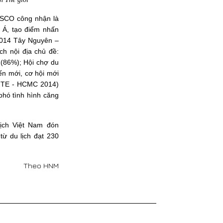
ESCO công nhận là
 Á, tạo điểm nhấn
 2014 Tây Nguyên –
ch nội địa chủ đề:
 (86%); Hội chợ du
ến mới, cơ hội mới
(ITE - HCMC 2014)
phó tình hình căng
.
lịch Việt Nam đón
từ du lịch đạt 230
Theo HNM