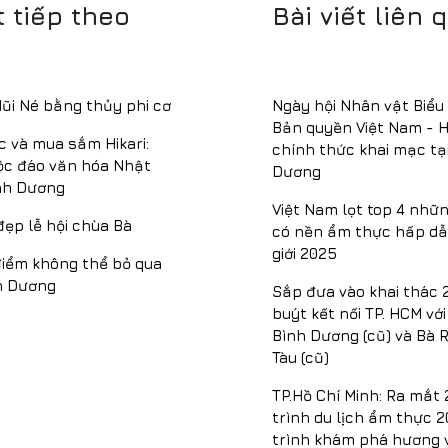
t tiếp theo
Bài viết liên 
i Né bằng thủy phi cơ
Ngày hội Nhân vật Biểu
Bản quyền Việt Nam - 
 và mua sắm Hikari:
chính thức khai mạc tạ
ộc đáo văn hóa Nhật
Dương
nh Dương
Việt Nam lọt top 4 nhữn
đẹp lễ hội chùa Bà
có nền ẩm thực hấp dẫ
giới 2025
iểm không thể bỏ qua
h Dương
Sắp đưa vào khai thác 
buýt kết nối TP. HCM vớ
Bình Dương (cũ) và Bà R
Tàu (cũ)
TP.Hồ Chí Minh: Ra mắt
trình du lịch ẩm thực 
trình khám phá hương v