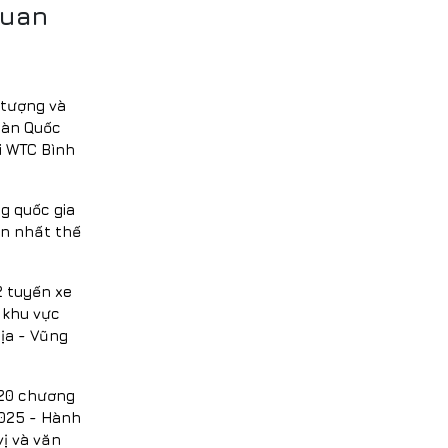
quan
 tượng và
Hàn Quốc
i WTC Bình
g quốc gia
n nhất thế
2 tuyến xe
i khu vực
ịa - Vũng
 20 chương
2025 - Hành
ị và văn