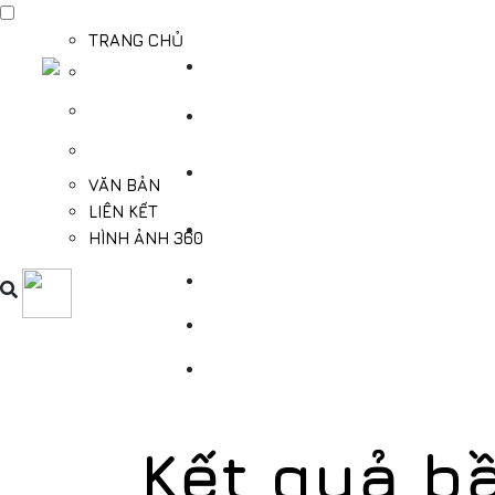
TRANG CHỦ
TỔNG QUAN
THÔNG TIN DU LỊCH BÌNH DƯƠNG
THÔNG TIN CẦN BIẾT
VĂN BẢN
LIÊN KẾT
HÌNH ẢNH 360
Kết quả b