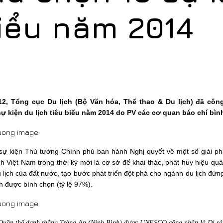
biểu năm 2014
12, Tổng cục Du lịch (Bộ Văn hóa, Thể thao & Du lịch) đã côn
ự kiện du lịch tiêu biểu năm 2014 do PV các cơ quan báo chí bìn
sự kiện Thủ tướng Chính phủ ban hành Nghị quyết về một số giải p
ịch Việt Nam trong thời kỳ mới là cơ sở để khai thác, phát huy hiệu quả
lịch của đất nước, tạo bước phát triển đột phá cho ngành du lịch đứn
ch được bình chọn (tỷ lệ 97%).
Quần thể danh thắng Tràng An (Ninh Bình) được UNESCO công nhận là Di sả