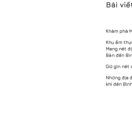
Bài viế
Khám phá Mũ
Khu ẩm thực
Mang nét đ
Bản đến Bì
Giữ gìn nét 
Những địa đ
khi đến Bìn