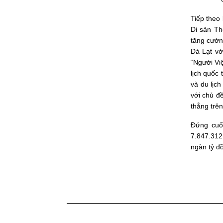
Tiếp theo
Di sản Th
tăng cườn
Đà Lạt vớ
“Người Vi
lịch quốc
và du lịc
với chủ đ
thẳng trên
Đứng cuố
7.847.312
ngàn tỷ đ