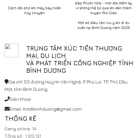
Đập Phước Hòa - một địa điểm kỳ
Cách đối phó khi máy bay hoãn
vĩ không thể bỏ qua khi đến thăm
hủy chuyến
huyện Phú Giáo
Một số điều cần lưu ý khi đi du
xuân tại Bình Dương năm 2025
TRUNG TÂM XÚC TIẾN THƯƠNG
MẠI, DU LỊCH
VÀ PHÁT TRIỂN CÔNG NGHIỆP TỈNH
BÌNH DƯƠNG
Địa chỉ: 03 đường Huỳnh Văn Nghệ, P. Phú Lợi, TP. Thủ Dầu
Một, tỉnh Bình Dương
Điện thoại :
Email: ttxtdlbinhduong@gmail.com
THỐNG KÊ
Đang online:
14
Tổng số :
1,120,131