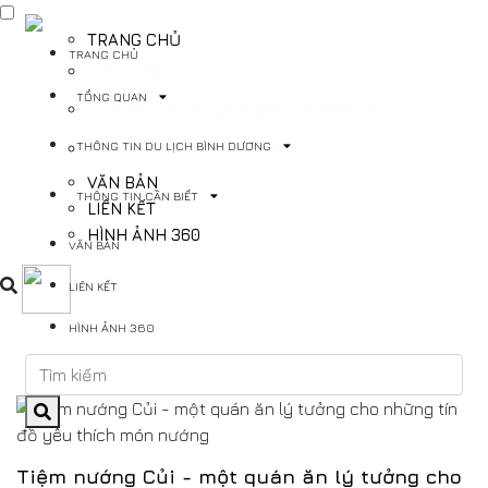
TRANG CHỦ
TRANG CHỦ
TỔNG QUAN
TỔNG QUAN
THÔNG TIN DU LỊCH BÌNH DƯƠNG
THÔNG TIN DU LỊCH BÌNH DƯƠNG
THÔNG TIN CẦN BIẾT
VĂN BẢN
THÔNG TIN CẦN BIẾT
LIÊN KẾT
HÌNH ẢNH 360
VĂN BẢN
LIÊN KẾT
HÌNH ẢNH 360
Tiệm nướng Củi - một quán ăn lý tưởng cho