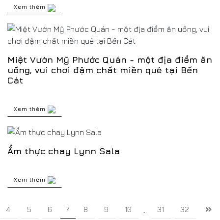
Xem thêm
Miệt Vườn Mỹ Phước Quán - một địa điểm ăn
uống, vui chơi đậm chất miền quê tại Bến
Cát
Xem thêm
Ẩm thực chay Lynn Sala
Xem thêm
4
5
6
7
8
9
10
31
32
...