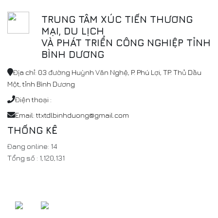
TRUNG TÂM XÚC TIẾN THƯƠNG
MẠI, DU LỊCH
VÀ PHÁT TRIỂN CÔNG NGHIỆP TỈNH
BÌNH DƯƠNG
Địa chỉ: 03 đường Huỳnh Văn Nghệ, P. Phú Lợi, TP. Thủ Dầu
Một, tỉnh Bình Dương
Điện thoại :
Email: ttxtdlbinhduong@gmail.com
THỐNG KÊ
Đang online:
14
Tổng số :
1,120,131