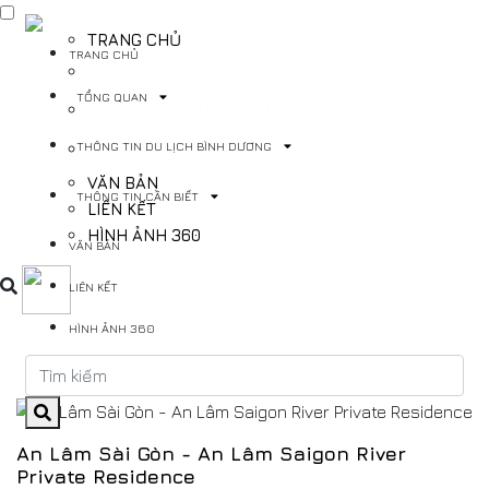
TRANG CHỦ
TRANG CHỦ
TỔNG QUAN
TỔNG QUAN
THÔNG TIN DU LỊCH BÌNH DƯƠNG
THÔNG TIN DU LỊCH BÌNH DƯƠNG
THÔNG TIN CẦN BIẾT
VĂN BẢN
THÔNG TIN CẦN BIẾT
LIÊN KẾT
HÌNH ẢNH 360
VĂN BẢN
LIÊN KẾT
HÌNH ẢNH 360
An Lâm Sài Gòn - An Lâm Saigon River
Private Residence