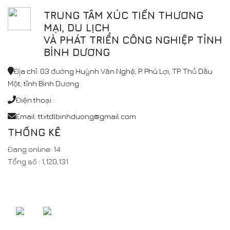
TRUNG TÂM XÚC TIẾN THƯƠNG
MẠI, DU LỊCH
VÀ PHÁT TRIỂN CÔNG NGHIỆP TỈNH
BÌNH DƯƠNG
Địa chỉ: 03 đường Huỳnh Văn Nghệ, P. Phú Lợi, TP. Thủ Dầu
Một, tỉnh Bình Dương
Điện thoại :
Email: ttxtdlbinhduong@gmail.com
THỐNG KÊ
Đang online:
14
Tổng số :
1,120,131