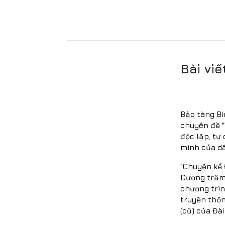
Bài viế
Bảo tàng B
chuyên đề "
độc lập, tự
mình của dâ
"Chuyện kể
Dương trăm
chương trìn
truyền thốn
(cũ) của Đà