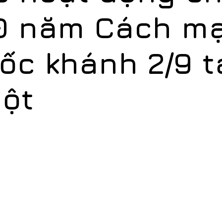
0 năm Cách m
ốc khánh 2/9 t
ột