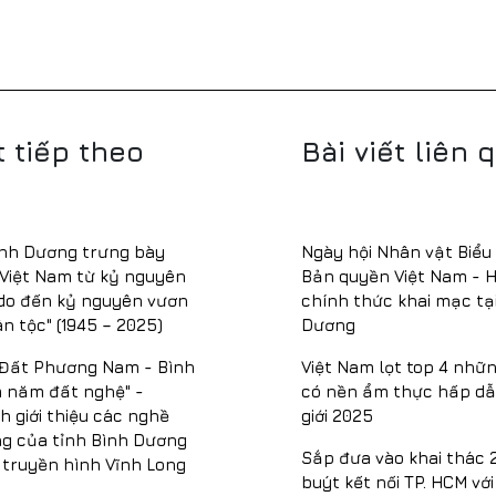
t tiếp theo
Bài viết liên 
ình Dương trưng bày
Ngày hội Nhân vật Biểu
Việt Nam từ kỷ nguyên
Bản quyền Việt Nam - 
 do đến kỷ nguyên vươn
chính thức khai mạc tạ
n tộc" (1945 – 2025)
Dương
 Đất Phương Nam - Bình
Việt Nam lọt top 4 nhữn
 năm đất nghệ" -
có nền ẩm thực hấp dẫ
h giới thiệu các nghề
giới 2025
g của tỉnh Bình Dương
Sắp đưa vào khai thác 
i truyền hình Vĩnh Long
buýt kết nối TP. HCM vớ