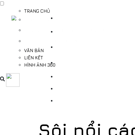
TRANG CHỦ
TỔNG QUAN
THÔNG TIN DU LỊCH BÌNH DƯƠNG
THÔNG TIN CẦN BIẾT
VĂN BẢN
LIÊN KẾT
HÌNH ẢNH 360
Sôi nổi c