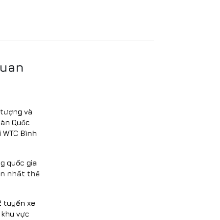
quan
 tượng và
Hàn Quốc
i WTC Bình
g quốc gia
n nhất thế
2 tuyến xe
i khu vực