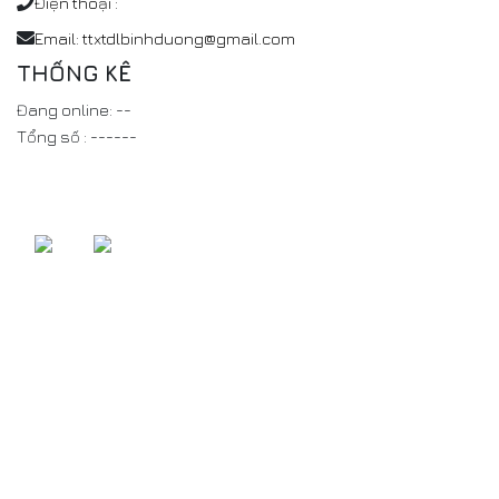
Điện thoại :
Email: ttxtdlbinhduong@gmail.com
THỐNG KÊ
Đang online:
8
Tổng số :
1,120,114