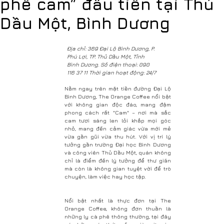
phê cam” đầu tiên tại Thủ
Dầu Một, Bình Dương
Địa chỉ: 369 Đại Lộ Bình Dương, P.
Phú Lợi, TP. Thủ Dầu Một, Tỉnh
Bình Dương. Số điện thoại: 090
116 37 11 Thời gian hoạt động: 24/7
Nằm ngay trên mặt tiền đường Đại Lộ
Bình Dương, The Orange Coffee nổi bật
với không gian độc đáo, mang đậm
phong cách rất "Cam" – nơi mà sắc
cam tươi sáng len lỏi khắp mọi góc
nhỏ, mang đến cảm giác vừa mới mẻ
vừa gần gũi vừa thu hút. Với vị trí lý
tưởng gần trường Đại học Bình Dương
và công viên Thủ Dầu Một, quán không
chỉ là điểm đến lý tưởng để thư giãn
mà còn là không gian tuyệt vời để trò
chuyện, làm việc hay học tập.
Nổi bật nhất là thực đơn tại The
Orange Coffee, không đơn thuần là
những ly cà phê thông thường, tại đây