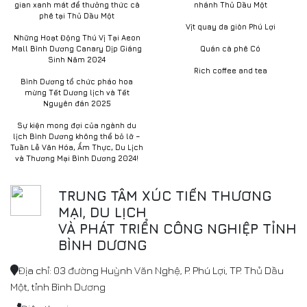
gian xanh mát để thưởng thức cà
nhánh Thủ Dầu Một
phê tại Thủ Dầu Một
Vịt quay da giòn Phú Lợi
Những Hoạt Động Thú Vị Tại Aeon
Mall Bình Dương Canary Dịp Giáng
Quán cà phê Có
Sinh Năm 2024
Rich coffee and tea
Bình Dương tổ chức pháo hoa
mừng Tết Dương lịch và Tết
Nguyên đán 2025
Sự kiện mong đợi của ngành du
lịch Bình Dương không thể bỏ lỡ –
Tuần Lễ Văn Hóa, Ẩm Thực, Du Lịch
và Thương Mại Bình Dương 2024!
TRUNG TÂM XÚC TIẾN THƯƠNG
MẠI, DU LỊCH
VÀ PHÁT TRIỂN CÔNG NGHIỆP TỈNH
BÌNH DƯƠNG
Địa chỉ: 03 đường Huỳnh Văn Nghệ, P. Phú Lợi, TP. Thủ Dầu
Một, tỉnh Bình Dương