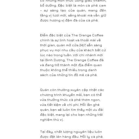
có những món thức uống giàu vitamin,
bổ dưỡng. Đặc biệt là món cà phê cam
– sự sáng tạo của quán, mang đến
tầng vị tươi mới, sảng khoái mà vẫn giữ
được hương vị đậm đà của cà phê.
Điểm đặc biệt của The Orange Coffee
chính là sự linh hoạt và thoải mái về
thời gian, quán mở cửa 24/7, sẵn sàng
phục vụ mọi nhu cầu của khách bất cứ
lúc nào trong tuần. Với chi nhánh mới
tại Bình Dương, The Orange Coffee đã
và đang trở thành một địa điểm quen
thuộc không thể thiếu trong danh
sách của những tín đồ mê cà phê.
Quán còn thường xuyên cập nhật các
chương trình khuyến mãi, bạn có thể
vừa thưởng thức cà phê thơm ngon,
vừa tiết kiệm về chi phí. Mỗi lần ghé
quán, bạn sẽ luôn tìm thấy một ưu đãi
đặc biệt, mang lại cho bạn những trải
nghiệm thú vị.
Tại đây, chất lượng nguyên liệu luôn
được đặt lên hàng đầu. Mỗi ly cà phê