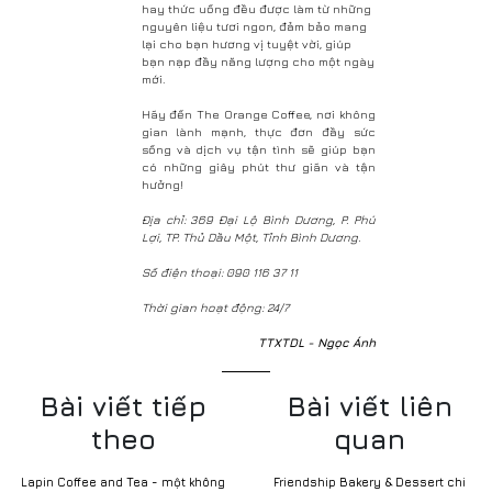
hay thức uống đều được làm từ những
nguyên liệu tươi ngon, đảm bảo mang
lại cho bạn hương vị tuyệt vời, giúp
bạn nạp đầy năng lượng cho một ngày
mới.
Hãy đến The Orange Coffee, nơi không
gian lành mạnh, thực đơn đầy sức
sống và dịch vụ tận tình sẽ giúp bạn
có những giây phút thư giãn và tận
hưởng!
Địa chỉ: 369 Đại Lộ Bình Dương, P. Phú
Lợi, TP. Thủ Dầu Một, Tỉnh Bình Dương.
Số điện thoại: 090 116 37 11
Thời gian hoạt động: 24/7
TTXTDL - Ngọc Ánh
Bài viết tiếp
Bài viết liên
theo
quan
Lapin Coffee and Tea - một không
Friendship Bakery & Dessert chi