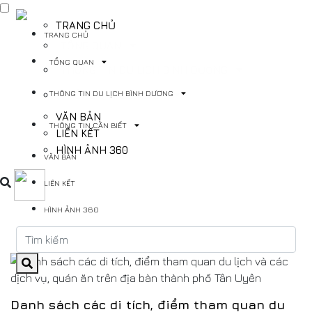
TRANG CHỦ
TRANG CHỦ
TỔNG QUAN
TỔNG QUAN
THÔNG TIN DU LỊCH BÌNH DƯƠNG
THÔNG TIN DU LỊCH BÌNH DƯƠNG
THÔNG TIN CẦN BIẾT
VĂN BẢN
THÔNG TIN CẦN BIẾT
LIÊN KẾT
HÌNH ẢNH 360
VĂN BẢN
LIÊN KẾT
HÌNH ẢNH 360
Danh sách các di tích, điểm tham quan du