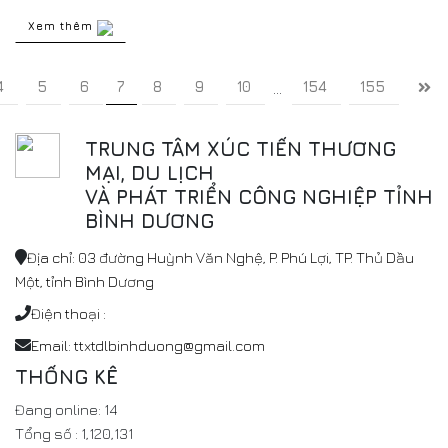
Xem thêm
4
5
6
7
8
9
10
154
155
...
TRUNG TÂM XÚC TIẾN THƯƠNG
MẠI, DU LỊCH
VÀ PHÁT TRIỂN CÔNG NGHIỆP TỈNH
BÌNH DƯƠNG
Địa chỉ: 03 đường Huỳnh Văn Nghệ, P. Phú Lợi, TP. Thủ Dầu
Một, tỉnh Bình Dương
Điện thoại :
Email: ttxtdlbinhduong@gmail.com
THỐNG KÊ
Đang online:
14
Tổng số :
1,120,131