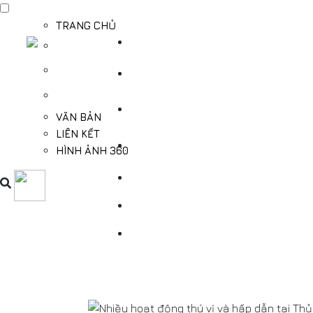
TRANG CHỦ
TỔNG QUAN
THÔNG TIN DU LỊCH BÌNH DƯƠNG
THÔNG TIN CẦN BIẾT
VĂN BẢN
LIÊN KẾT
HÌNH ẢNH 360