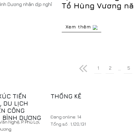
Tổ Hùng Vương n
Xem thêm
1
2
5
...
XÚC TIẾN
THỐNG KÊ
 DU LỊCH
ỂN CÔNG
H BÌNH DƯƠNG
Đang online:
14
ăn Nghệ, P. Phú Lợi,
Tổng số :
1,120,131
 Dương