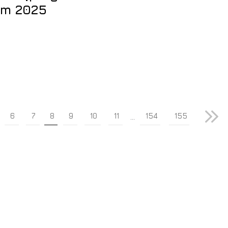
ăm 2025
6
7
8
9
10
11
154
155
...