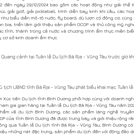
12 đến ngày 29/12/2024 bao gồm các hoạt động như giải thể 
úi, giải golf, giải pickleball; trình diễn bay kinh khí cầu, các 
 như biểu diễn mô-tô nước, fly board, dù lượn có động cơ, cùng
an bia, triển lãm giới thiệu sản phẩm OCOP và thủ công mỹ ngh
ác tỉnh, thành trong cả nước và chương trình ẩm thực miền biể
, cơ sở kinh doanh ẩm thực.
Quang cảnh tại Tuần lễ Du lịch Bà Rịa - Vũng Tàu trước giờ k
 tịch UBND tỉnh Bà Rịa - Vũng Tàu phát biểu khai mạc Tuần lễ
 Xúc tiến Du lịch tỉnh Bình Dương phối hợp cùng với doanh ngh
am gia gian hàng tại Tuần lễ Du lịch Bà Rịa - Vũng Tàu năm 202
hẩm về du lịch Bình Dương, các sản phẩm làng nghề truyền
P của tỉnh Bình Dương đã được trưng bày và giới thiệu rộng rã
ông qua Tuần lễ Du lịch tỉnh Bà Rịa – Vũng Tàu, Bình Dương có
thiệu những nét đặc trưng, sản phẩm du lịch đến với đông đảo d