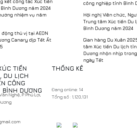
g kết công tác Xúc tiến
công nghiệp tỉnh Bình
h Bình Dương năm 2024
hướng nhiệm vụ năm
Hội nghị Viên chức, Ngư
Trung tâm Xúc tiến Du l
Bình Dương năm 2024
động thú vị tại AEON
ương Canary dịp Tết Ất
Gian hàng Du Xuân 202
5
tâm Xúc tiến Du lịch tỉ
Dương nhộn nhịp tron
ngày Tết
XÚC TIẾN
THỐNG KÊ
 DU LỊCH
ỂN CÔNG
H BÌNH DƯƠNG
Đang online:
14
ăn Nghệ, P. Phú Lợi,
Tổng số :
1,120,131
 Dương
@gmail.com