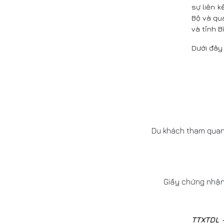
sự liên 
Bộ và qu
và tỉnh B
Dưới đây 
Du khách tham quan 
Giấy chứng nhận 
TTXTDL 