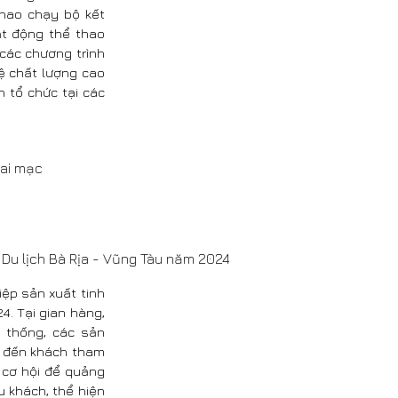
thao chạy bộ kết
hoạt động thể thao
 các chương trình
ệ chất lượng cao
n tổ chức tại các
hai mạc
 Du lịch Bà Rịa - Vũng Tàu năm 2024
iệp sản xuất tinh
4. Tại gian hàng,
 thống, các sản
i đến khách tham
 cơ hội để quảng
u khách, thể hiện