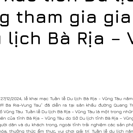
g tham gia gia
 lịch Bà Rịa –
 27/12/2024, lễ khai mạc Tuần lễ Du lịch Bà Rịa - Vũng Tàu nă
O!!! Ba Ria-Vung Tau” đã diễn ra tại sân khấu đường Quang Tr
 Vũng Tàu. Tuần lễ Du lịch Bà Rịa – Vũng Tàu là một trong nhữn
ên của tỉnh Bà Rịa – Vũng Tàu do Sở Du lịch tỉnh Bà Rịa – Vũn
gười dân và du khách trong, ngoài tỉnh trải nghiệm các sản ph
óa, thưởng thức ẩm thực, vui chơi giải trí. Tuần lễ du lịch n