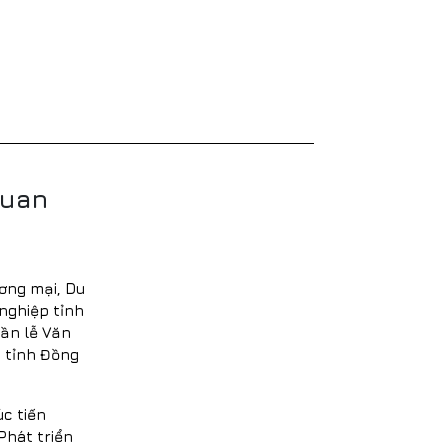
quan
ơng mại, Du
 nghiệp tỉnh
ần lễ Văn
c tỉnh Đồng
c tiến
Phát triển