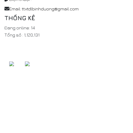
Email: ttxtdlbinhduong@gmail.com
THỐNG KÊ
Đang online:
14
Tổng số :
1,120,131