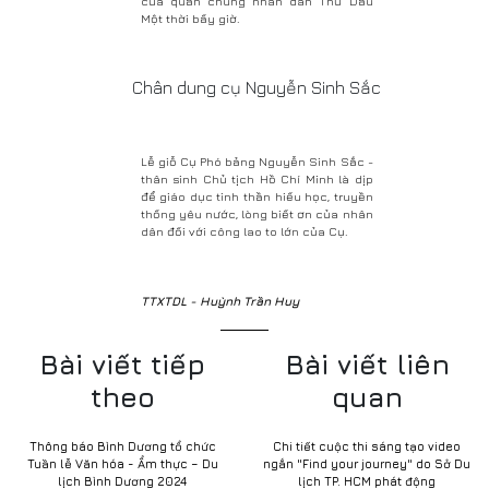
của quần chúng nhân dân Thủ Dầu
Một thời bấy giờ.
Chân dung cụ Nguyễn Sinh Sắc
Lễ giỗ Cụ Phó bảng Nguyễn Sinh Sắc -
thân sinh Chủ tịch Hồ Chí Minh là dịp
để giáo dục tinh thần hiếu học, truyền
thống yêu nước, lòng biết ơn của nhân
dân đối với công lao to lớn của Cụ.
TTXTDL - Huỳnh Trần Huy
Bài viết tiếp
Bài viết liên
theo
quan
Thông báo Bình Dương tổ chức
Chi tiết cuộc thi sáng tạo video
Tuần lễ Văn hóa - Ẩm thực – Du
ngắn "Find your journey" do Sở Du
lịch Bình Dương 2024
lịch TP. HCM phát động