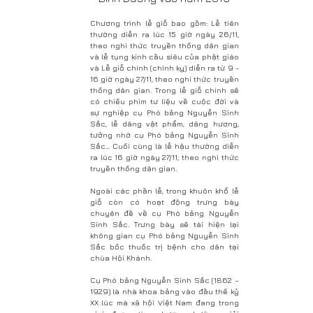
Chương trình lễ giỗ bao gồm: Lễ tiên
thường diễn ra lúc 15 giờ ngày 26/11,
theo nghi thức truyền thống dân gian
và lễ tụng kinh cầu siêu của phật giáo
và Lễ giỗ chính (chính kỵ) diễn ra từ 9 -
16 giờ ngày 27/11, theo nghi thức truyền
thống dân gian. Trong lễ giỗ chính sẽ
có chiếu phim tư liệu về cuộc đời và
sự nghiệp cụ Phó bảng Nguyễn Sinh
Sắc, lễ dâng vật phẩm, dâng hương,
tưởng nhớ cụ Phó bảng Nguyễn Sinh
Sắc… Cuối cùng là lễ hậu thường diễn
ra lúc 16 giờ ngày 27/11, theo nghi thức
truyền thống dân gian.
Ngoài các phần lễ, trong khuôn khổ lễ
giỗ còn có hoạt động trưng bày
chuyên đề về cụ Phó bảng Nguyễn
Sinh Sắc. Trưng bày sẽ tái hiện lại
không gian cụ Phó bảng Nguyễn Sinh
Sắc bốc thuốc trị bệnh cho dân tại
chùa Hội Khánh.
Cụ Phó bảng Nguyễn Sinh Sắc (1862 –
1929) là nhà khoa bảng vào đầu thế kỷ
XX lúc mà xã hội Việt Nam đang trong