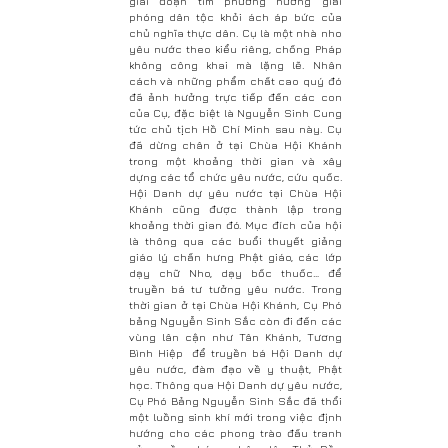
giai đoạn tìm phương hướng giải
phóng dân tộc khỏi ách áp bức của
chủ nghĩa thực dân. Cụ là một nhà nho
yêu nước theo kiểu riêng, chống Pháp
không công khai mà lặng lẽ. Nhân
cách và những phẩm chất cao quý đó
đã ảnh hưởng trực tiếp đến các con
của Cụ, đặc biệt là Nguyễn Sinh Cung
tức chủ tịch Hồ Chí Minh sau này. Cụ
đã dừng chân ở tại Chùa Hội Khánh
trong một khoảng thời gian và xây
dựng các tổ chức yêu nước, cứu quốc.
Hội Danh dự yêu nước tại Chùa Hội
Khánh cũng được thành lập trong
khoảng thời gian đó. Mục đích của hội
là thông qua các buổi thuyết giảng
giáo lý chấn hưng Phật giáo, các lớp
dạy chữ Nho, dạy bốc thuốc… để
truyền bá tư tưởng yêu nước. Trong
thời gian ở tại Chùa Hội Khánh, Cụ Phó
bảng Nguyễn Sinh Sắc còn đi đến các
vùng lân cận như Tân Khánh, Tương
Bình Hiệp để truyền bá Hội Danh dự
yêu nước, đàm đạo về y thuật, Phật
học. Thông qua Hội Danh dự yêu nước,
Cụ Phó Bảng Nguyễn Sinh Sắc đã thổi
một luồng sinh khí mới trong việc định
hướng cho các phong trào đấu tranh