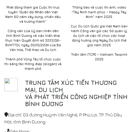
Phát động tham gia Cuộc thi trực
Thông báo về cuộc thi ảnh, video
tuyến “Quân đội Nhân dân Việt
"Tây Ninh hạnh phúc - Happy Tây
Nam 80 năm xây dựng, chiến đấu
Ninh” năm 2025
và trưởng thành”
Cục Du lịch Quốc gia Việt Nam ban
Công văn của Uỷ ban nhân dân
hành Công văn gửi các Sở quản lý
tỉnh Bình Dương về việc triển khai
du lịch về việc tổ chức các hoạt
thực hiện Quyết định số 3222/QĐ-
động hưởng ứng Ngày Du lịch thế
BVHTTDL ngày 30/10/2024 của Bộ
giới năm 2025
Văn hóa, Thể thao và Du lịch
Triển lãm ITCPE – Vietnam Texprint
Thành phố Vũng Tàu tổ chức cuộc
2025
thi sáng tác thông điệp (slogan) về
thành phố
TRUNG TÂM XÚC TIẾN THƯƠNG
MẠI, DU LỊCH
VÀ PHÁT TRIỂN CÔNG NGHIỆP TỈNH
BÌNH DƯƠNG
Địa chỉ: 03 đường Huỳnh Văn Nghệ, P. Phú Lợi, TP. Thủ Dầu
Một, tỉnh Bình Dương
Điện thoại :