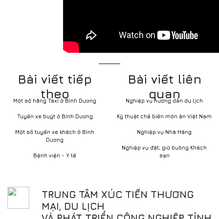
Bài viết tiếp
Bài viết liên
theo
quan
Một số hãng Taxi ở Bình Dương
Nghiệp vụ hướng dẫn du lịch
Tuyến xe buýt ở Bình Dương
Kỹ thuật chế biến món ăn Việt Nam
Một số tuyến xe khách ở Bình
Nghiệp vụ Nhà Hàng
Dương
Nghiệp vụ đặt, giữ buồng Khách
Bệnh viện - Y tế
sạn
TRUNG TÂM XÚC TIẾN THƯƠNG
MẠI, DU LỊCH
VÀ PHÁT TRIỂN CÔNG NGHIỆP TỈNH