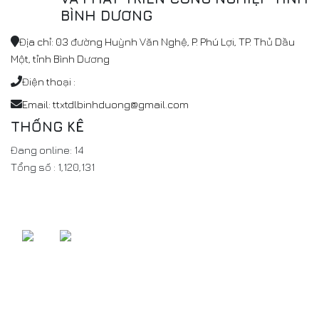
BÌNH DƯƠNG
Địa chỉ: 03 đường Huỳnh Văn Nghệ, P. Phú Lợi, TP. Thủ Dầu
Một, tỉnh Bình Dương
Điện thoại :
Email: ttxtdlbinhduong@gmail.com
THỐNG KÊ
Đang online:
14
Tổng số :
1,120,131