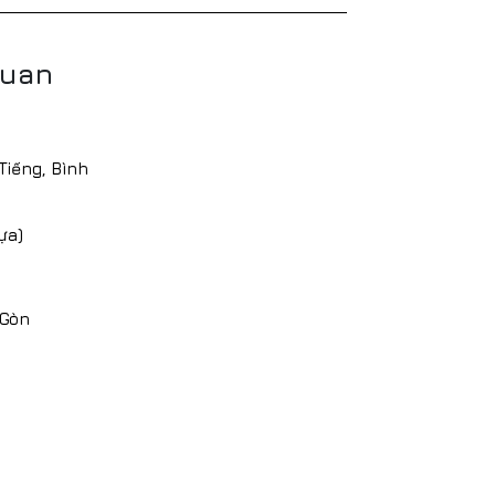
quan
Tiếng, Bình
ựa)
 Gòn