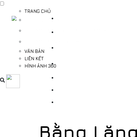
TRANG CHỦ
TỔNG QUAN
THÔNG TIN DU LỊCH BÌNH DƯƠNG
THÔNG TIN CẦN BIẾT
VĂN BẢN
LIÊN KẾT
HÌNH ẢNH 360
Bằng Lăng