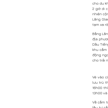
cho du kh
2 giờ di 
nhiên cộ
Lăng Gla
tạm xa rờ
Bằng Lăn
địa phươn
Dầu Tiếng
khu cắm 
động ngo
cho trải
Vé vào c
lưu trú t
16h00 th
13h00 và 
Về cắm tr
lều tự cắ