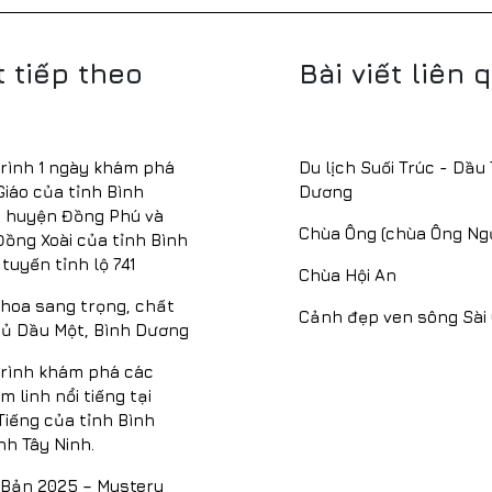
t tiếp theo
Bài viết liên 
trình 1 ngày khám phá
Du lịch Suối Trúc - Dầu 
iáo của tỉnh Bình
Dương
 huyện Đồng Phú và
Chùa Ông (chùa Ông Ng
ồng Xoài của tỉnh Bình
tuyến tỉnh lộ 741
Chùa Hội An
m hoa sang trọng, chất
Cảnh đẹp ven sông Sài
hủ Dầu Một, Bình Dương
trình khám phá các
 linh nổi tiếng tại
iếng của tỉnh Bình
nh Tây Ninh.
 Bản 2025 – Mystery