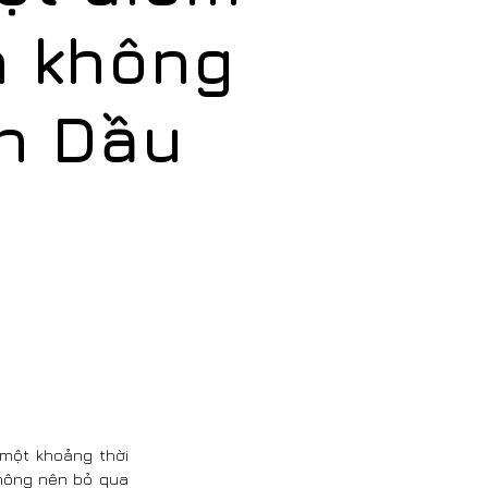
n không
ện Dầu
 một khoảng thời
không nên bỏ qua