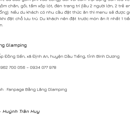
ồm chăn, gối, tấm xốp lót, đèn trang trí (lều 2 người lớn, 2 trẻ
cổng). Nếu du khách có nhu cầu đặt thức ăn thì menu sẽ được g
khi đặt chỗ lưu trú. Du khách nên đặt trước món ăn ít nhất 1 t
n.
ng Glamping
Ấp Đồng Sến, xã Định An, huyện Dầu Tiếng, tỉnh Bình Dương
0962 700 056 – 0934 077 978
h : Fanpage Bằng Lăng Glamping
- Huỳnh Trần Huy