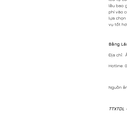
lều bao g
phí vào 
lựa chọn 
vụ tốt hơ
Bằng Lă
Địa chỉ: 
Hotline: 
Nguồn ản
TTXTDL 