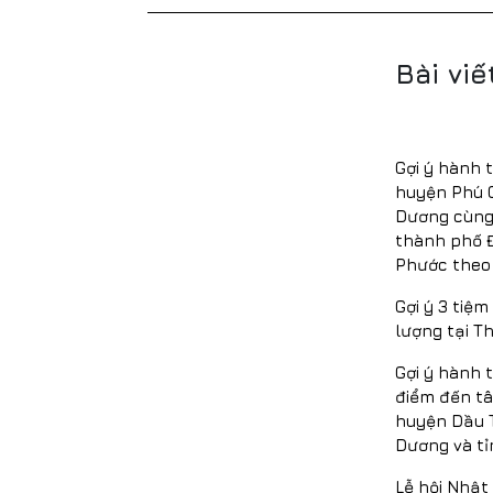
Bài viế
Gợi ý hành 
huyện Phú G
Dương cùng
thành phố Đ
Phước theo 
Gợi ý 3 tiệ
lượng tại T
Gợi ý hành 
điểm đến tâm
huyện Dầu T
Dương và tỉ
Lễ hội Nhật