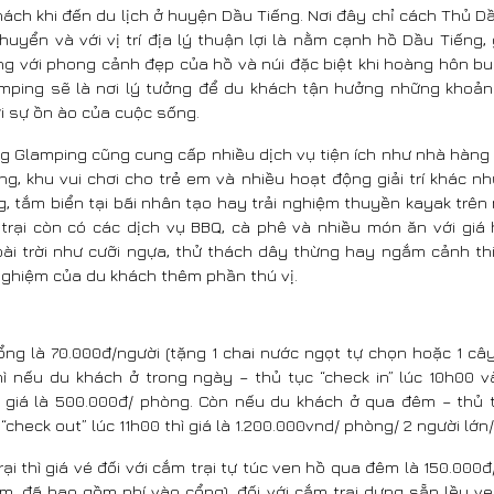
ách khi đến du lịch ở huyện Dầu Tiếng. Nơi đây chỉ cách Thủ D
chuyển và với vị trí địa lý thuận lợi là nằm cạnh hồ Dầu Tiếng, 
ng với phong cảnh đẹp của hồ và núi đặc biệt khi hoàng hôn b
mping sẽ là nơi lý tưởng để du khách tận hưởng những khoản
i sự ồn ào của cuộc sống.
g Glamping cũng cung cấp nhiều dịch vụ tiện ích như nhà hàng
g, khu vui chơi cho trẻ em và nhiều hoạt động giải trí khác n
, tắm biển tại bãi nhân tạo hay trải nghiệm thuyền kayak trên 
trại còn có các dịch vụ BBQ, cà phê và nhiều món ăn với giá 
ài trời như cưỡi ngựa, thử thách dây thừng hay ngắm cảnh th
 nghiệm của du khách thêm phần thú vị.
ổng là 70.000đ/người (tặng 1 chai nước ngọt tự chọn hoặc 1 câ
hì nếu du khách ở trong ngày – thủ tục “check in” lúc 10h00 v
ì giá là 500.000đ/ phòng. Còn nếu du khách ở qua đêm – thủ tụ
“check out” lúc 11h00 thì giá là 1.200.000vnd/ phòng/ 2 người lớn/
ại thì giá vé đối với cắm trại tự túc ven hồ qua đêm là 150.000
m, đã bao gồm phí vào cổng), đối với cắm trại dựng sẵn lều ven 