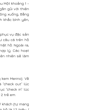
ầu Một khoảng 1 -
gần gũi với thiên
uông xuống, Bằng
h khắc bình yên,
 phục vụ đặc sản
hư câu cá trên hồ
mặt hồ. Ngoài ra,
hợp lý. Các hoạt
iên nhiên sẽ làm
y kem Merino). Về
à “check out” lúc
c “check in” lúc
 2 trẻ em.
đ/ khách (tự mang
hồ là 1,2 triệu /