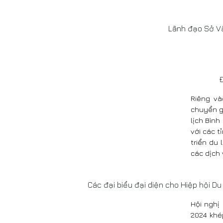
Lãnh đạo Sở Văn
Riêng và
chuyển g
lịch Bìn
với các t
triển du
các dịch 
Các đại biểu đại diện cho Hiệp hội Du
Hội nghị
2024 khép