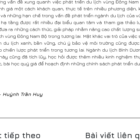
ững vấn đề xung quanh việc phát triển du lịch vùng Đông Nam
nh giá một cách khách quan, thực tế trên nhiều phương diện, 
i và những hạn chế trong vấn đề phát triển ngành du lịch của 
 hạ tầng được rất nhiều đại biểu quan tâm và tham gia thảo lu
đưa ra những cách thức, giải pháp nhằm nâng cao chất lượng s
ch vùng Đông Nam Bộ trong tương lai. Mặt khác vai trò của việc
ển du lịch xanh, bền vững, chú ý bảo vệ môi trường cũng đượ
 chiến lược phát triển trong tương lai. Ngành du lịch Bình Dư
này cũng đã tích lũy, học hỏi được thêm nhiều kinh nghiệm thự
c, bài học quý giá để hoạch định những chính sách phát triển du
- Huỳnh Trần Huy
t tiếp theo
Bài viết liên 