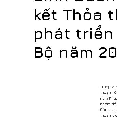
kết Thỏa t
phát triể
Bộ năm 20
Trong 2 
thuận li
nghị Khác
nhằm để đ
Đông Nam
thuận tr