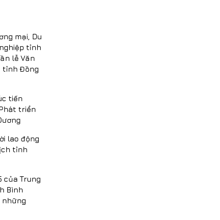
ơng mại, Du
 nghiệp tỉnh
ần lễ Văn
c tỉnh Đồng
c tiến
Phát triển
 Dương
ời lao động
ịch tỉnh
5 của Trung
nh Bình
g những