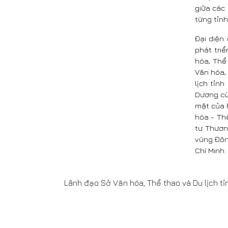
giữa các
từng tỉnh
Đại diện
phát tri
hóa, Thể
Văn hóa, 
lịch tỉn
Dương cùn
mặt của h
hóa - Thể
tư Thươn
vùng Đôn
Chí Minh.
Lãnh đạo Sở Văn hóa, Thể thao và Du lịch tỉ