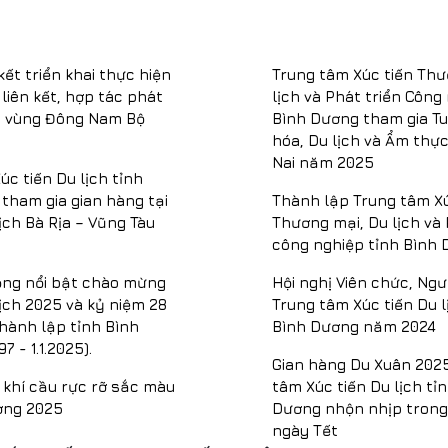
kết triển khai thực hiện
Trung tâm Xúc tiến Thư
liên kết, hợp tác phát
lịch và Phát triển Công
ch vùng Đông Nam Bộ
Bình Dương tham gia Tu
hóa, Du lịch và Ẩm thự
Nai năm 2025
úc tiến Du lịch tỉnh
tham gia gian hàng tại
Thành lập Trung tâm Xú
ịch Bà Rịa – Vũng Tàu
Thương mại, Du lịch và 
công nghiệp tỉnh Bình
ộng nổi bật chào mừng
Hội nghị Viên chức, Ngư
ịch 2025 và kỷ niệm 28
Trung tâm Xúc tiến Du l
hành lập tỉnh Bình
Bình Dương năm 2024
97 - 1.1.2025).
Gian hàng Du Xuân 202
h khí cầu rực rỡ sắc màu
tâm Xúc tiến Du lịch tỉ
ơng 2025
Dương nhộn nhịp tron
ngày Tết