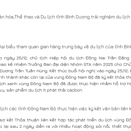
 hóa,Thể thao và Du lịch tỉnh Bình Dương trải nghiệm du lịch 
Đại biểu tham quan gian hàng trưng bày về du lịch của tỉnh Bì
o ngày 25/12, chủ tịch Hiệp hội du lịch Đồng Nai Trần Đăng
iao kế nhiệm Trưởng Ban đại diện Nhóm STA năm 2025 cho Chủ 
h Dương Trần Tuấn Hùng. Kết thúc buổi hội nghị vào ngày 25/12
ỉnh thành khác còn lại của vùng Đông Nam Bộ đã ký kết thỏa th
 lịch xanh vùng Đông Nam Bộ đã được thực hiện nhằm hỗ trợ hội
vụ, sản phẩm du lịch ít phát thải cacbon.
 lịch các tỉnh Đông Nam Bộ thực hiện việc ký kết văn bản liên
 sơ kết Thỏa thuận liên kết hợp tác phát triển du lịch vùng
 lại sau 2 ngày diễn ra với nhiều hoạt động sôi nổi, thiết th