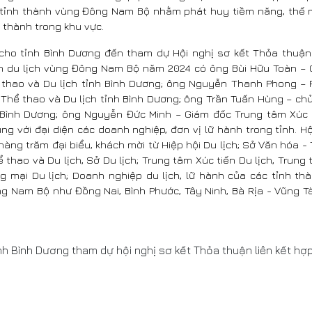
 tỉnh thành vùng Đông Nam Bộ nhằm phát huy tiềm năng, thế 
 thành trong khu vực.
 cho tỉnh Bình Dương đến tham dự Hội nghị sơ kết Thỏa thuận 
ển du lịch vùng Đông Nam Bộ năm 2024 có ông Bùi Hữu Toàn –
 thao và Du lịch tỉnh Bình Dương; ông Nguyễn Thanh Phong –
Thể thao và Du lịch tỉnh Bình Dương; ông Trần Tuấn Hùng – chủ
h Bình Dương; ông Nguyễn Đức Minh – Giám đốc Trung tâm Xúc t
g với đại diện các doanh nghiệp, đơn vị lữ hành trong tỉnh. H
àng trăm đại biểu, khách mời từ Hiệp hội Du lịch; Sở Văn hóa -
 thao và Du lịch, Sở Du lịch; Trung tâm Xúc tiến Du lịch, Trung
g mại Du lịch; Doanh nghiệp du lịch, lữ hành của các tỉnh thà
g Nam Bộ như Đồng Nai, Bình Phước, Tây Ninh, Bà Rịa - Vũng T
nh Bình Dương tham dự hội nghị sơ kết Thỏa thuận liên kết h