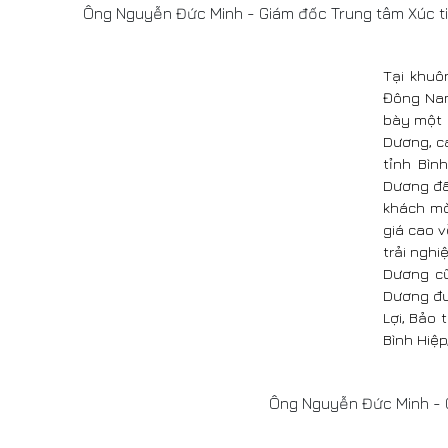
Ông Nguyễn Đức Minh - Giám đốc Trung tâm Xúc tiến
Tại khuô
Đông Nam
bày một 
Dương, c
tỉnh Bìn
Dương đã 
khách mờ
giá cao v
trải ngh
Dương cũ
Dương đượ
Lợi, Bảo
Bình Hiệp,
Ông Nguyễn Đức Minh - Gi