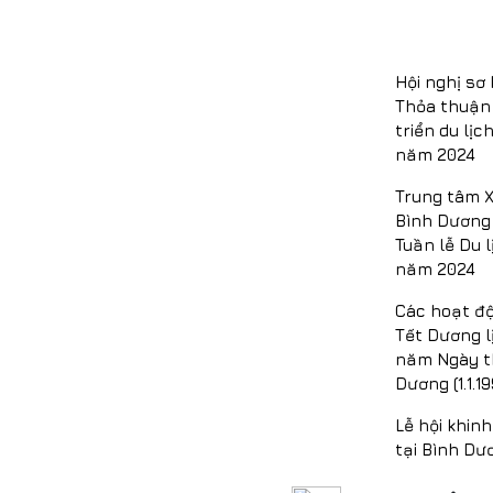
Hội nghị sơ 
Thỏa thuận 
triển du lị
năm 2024
Trung tâm X
Bình Dương 
Tuần lễ Du l
năm 2024
Các hoạt đ
Tết Dương l
năm Ngày t
Dương (1.1.19
Lễ hội khin
tại Bình Dư