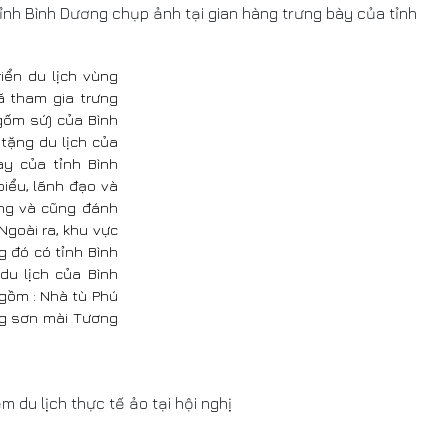
tỉnh Bình Dương chụp ảnh tại gian hàng trưng bày của tỉnh
iển du lịch vùng
ã tham gia trưng
gốm sứ) của Bình
tặng du lịch của
ày của tỉnh Bình
biểu, lãnh đạo và
ng và cũng đánh
Ngoài ra, khu vực
g đó có tỉnh Bình
du lịch của Bình
 gồm : Nhà tù Phú
àng sơn mài Tương
 du lịch thực tế ảo tại hội nghị