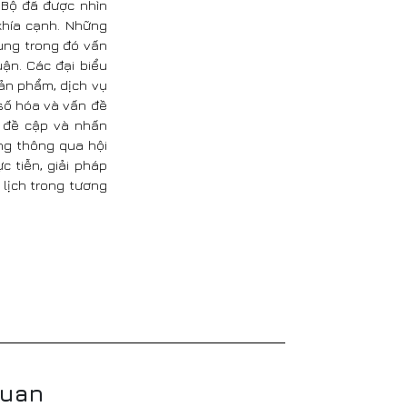
 Bộ đã được nhìn
khía cạnh. Những
vùng trong đó vấn
ận. Các đại biểu
ản phẩm, dịch vụ
 số hóa và vấn đề
c đề cập và nhấn
ơng thông qua hội
c tiễn, giải pháp
 lịch trong tương
quan