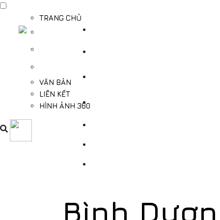
TRANG CHỦ
TỔNG QUAN
THÔNG TIN DU LỊCH BÌNH DƯƠNG
THÔNG TIN CẦN BIẾT
VĂN BẢN
LIÊN KẾT
HÌNH ẢNH 360
Bình Dươn