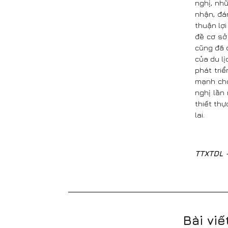
nghị, nh
nhận, đá
thuận lợ
đề cơ sở
cũng đã 
của du lị
phát tri
mạnh cho
nghị lần 
thiết thự
lai.
TTXTDL 
Bài viế