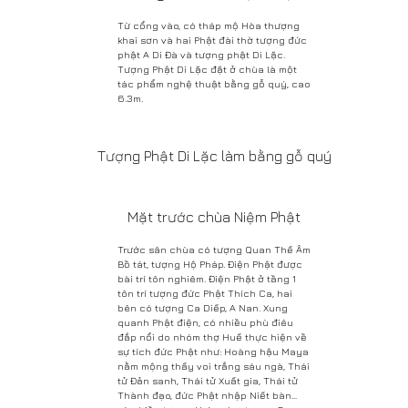
Từ cổng vào, có tháp mộ Hòa thượng
khai sơn và hai Phật đài thờ tượng đức
phật A Di Đà và tượng phật Di Lặc.
Tượng Phật Di Lặc đặt ở chùa là một
tác phẩm nghệ thuật bằng gỗ quý, cao
6.3m.
Tượng Phật Di Lặc làm bằng gỗ quý
Mặt trước chùa Niệm Phật
Trước sân chùa có tượng Quan Thế Âm
Bồ tát, tượng Hộ Pháp. Điện Phật được
bài trí tôn nghiêm. Điện Phật ở tầng 1
tôn trí tượng đức Phật Thích Ca, hai
bên có tượng Ca Diếp, A Nan. Xung
quanh Phật điện, có nhiều phù điêu
đắp nổi do nhóm thợ Huế thực hiện về
sự tích đức Phật như: Hoàng hậu Maya
nằm mộng thấy voi trắng sáu ngà, Thái
tử Đản sanh, Thái tử Xuất gia, Thái tử
Thành đạo, đức Phật nhập Niết bàn…