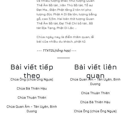
và nhiều tượng khác như: tượng Quan
Thế Âm Bồ tát , Văn Thù Bồ tát, Tổ sư
Đạt Ma… Điện Phật tầng 2 tôn trí pho
tượng đức Phật A Di Đà lớn, tượng bằng
gỗ, cao 5,5m. Hai bên thờ tượng Quan
Thế Âm Bồ tát, Đại Thế Chí bồ tát , Bồ
tát Địa Tạng, Phật Di Lặc …
Chùa ngày nay là điểm thăm quan, lễ
bái của nhiều du khách, phật tử.
--- TTXTDL(tổng hợp) ---
Bài viết tiếp
Bài viết liên
theo
quan
Chùa Ông (chùa Ông Ngựa)
Chùa Quan Âm – Tân Uyên, Bình
Dương
Chùa Bà Thiên Hậu
Chùa Thuận Thiên
Chùa Thuận Thiên
Chùa Bà Thiên Hậu
Chùa Quan Âm – Tân Uyên, Bình
Dương
Chùa Ông (chùa Ông Ngựa)