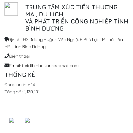
TRUNG TÂM XÚC TIẾN THƯƠNG
MẠI, DU LỊCH
VÀ PHÁT TRIỂN CÔNG NGHIỆP TỈNH
BÌNH DƯƠNG
Địa chỉ: 03 đường Huỳnh Văn Nghệ, P. Phú Lợi, TP. Thủ Dầu
Một, tỉnh Bình Dương
Điện thoại :
Email: ttxtdlbinhduong@gmail.com
THỐNG KÊ
Đang online:
14
Tổng số :
1,120,131