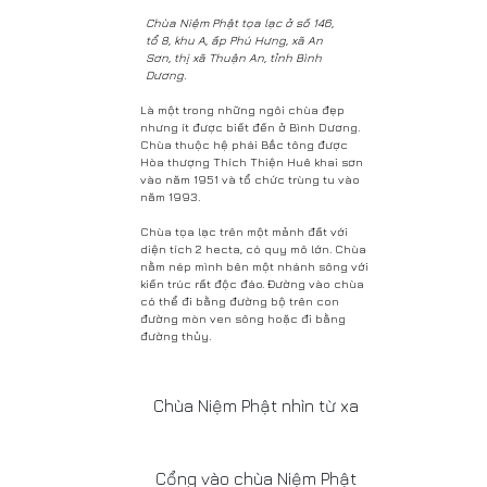
Chùa Niệm Phật tọa lạc ở số 146,
tổ 8, khu A, ấp Phú Hưng, xã An
Sơn, thị xã Thuận An, tỉnh Bình
Dương.
Là một trong những ngôi chùa đẹp
nhưng ít được biết đến ở Bình Dương.
Chùa thuộc hệ phái Bắc tông được
Hòa thượng Thích Thiện Huê khai sơn
vào năm 1951 và tổ chức trùng tu vào
năm 1993.
Chùa tọa lạc trên một mảnh đất với
diện tích 2 hecta, có quy mô lớn. Chùa
nằm nép mình bên một nhánh sông với
kiến trúc rất độc đáo. Đường vào chùa
có thể đi bằng đường bộ trên con
đường mòn ven sông hoặc đi bằng
đường thủy.
Chùa Niệm Phật nhìn từ xa
Cổng vào chùa Niệm Phật