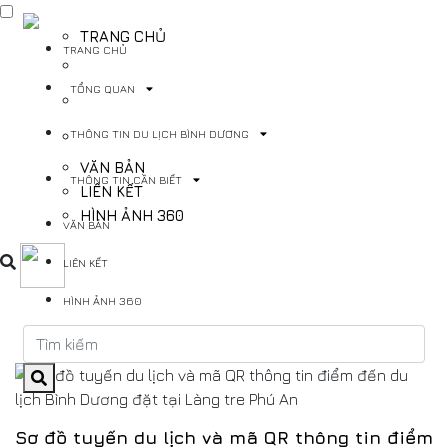
TRANG CHỦ
TRANG CHỦ
TỔNG QUAN
TỔNG QUAN
THÔNG TIN DU LỊCH BÌNH DƯƠNG
THÔNG TIN DU LỊCH BÌNH DƯƠNG
THÔNG TIN CẦN BIẾT
VĂN BẢN
THÔNG TIN CẦN BIẾT
LIÊN KẾT
HÌNH ẢNH 360
VĂN BẢN
LIÊN KẾT
HÌNH ẢNH 360
Sơ đồ tuyến du lịch và mã QR thông tin điểm