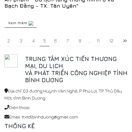
Bạch Đằng - TX. Tân Uyên"
Xem thêm
2
3
4
5
6
7
8
11
12
...
TRUNG TÂM XÚC TIẾN THƯƠNG
MẠI, DU LỊCH
VÀ PHÁT TRIỂN CÔNG NGHIỆP TỈNH
BÌNH DƯƠNG
Địa chỉ: 03 đường Huỳnh Văn Nghệ, P. Phú Lợi, TP. Thủ Dầu
Một, tỉnh Bình Dương
Điện thoại :
Email: ttxtdlbinhduong@gmail.com
THỐNG KÊ