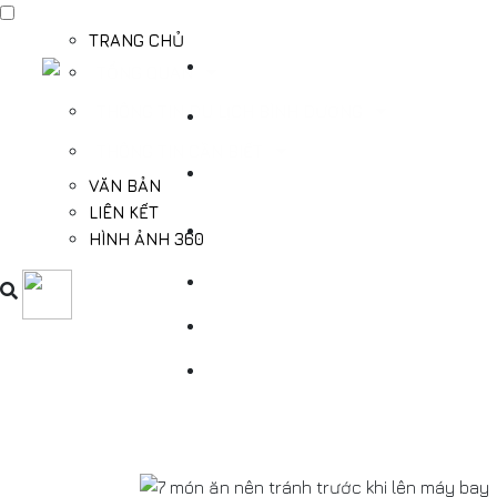
TRANG CHỦ
TỔNG QUAN
THÔNG TIN DU LỊCH BÌNH DƯƠNG
THÔNG TIN CẦN BIẾT
VĂN BẢN
LIÊN KẾT
HÌNH ẢNH 360