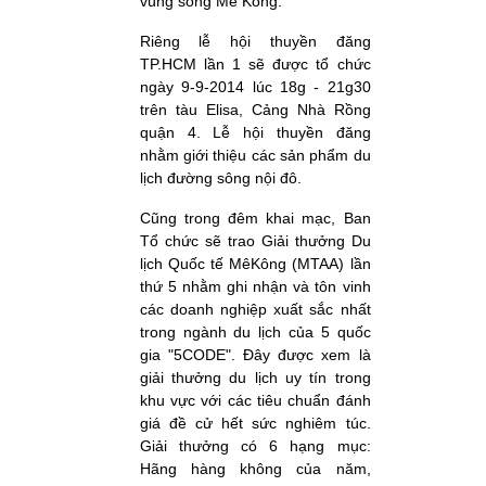
vùng sông Mê Kông.
Riêng lễ hội thuyền đăng
TP.HCM lần 1 sẽ được tổ chức
ngày 9-9-2014 lúc 18g - 21g30
trên tàu Elisa, Cảng Nhà Rồng
quận 4. Lễ hội thuyền đăng
nhằm giới thiệu các sản phẩm du
lịch đường sông nội đô.
Cũng trong đêm khai mạc, Ban
Tổ chức sẽ trao Giải thưởng Du
lịch Quốc tế MêKông (MTAA) lần
thứ 5 nhằm ghi nhận và tôn vinh
các doanh nghiệp xuất sắc nhất
trong ngành du lịch của 5 quốc
gia "5CODE". Đây được xem là
giải thưởng du lịch uy tín trong
khu vực với các tiêu chuẩn đánh
giá đề cử hết sức nghiêm túc.
Giải thưởng có 6 hạng mục:
Hãng hàng không của năm,