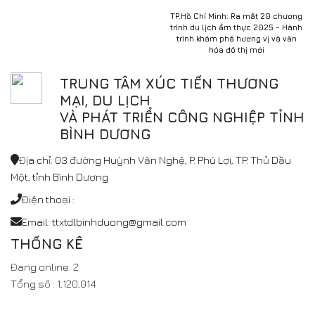
TP.Hồ Chí Minh: Ra mắt 20 chương
trình du lịch ẩm thực 2025 - Hành
trình khám phá hương vị và văn
hóa đô thị mới
TRUNG TÂM XÚC TIẾN THƯƠNG
MẠI, DU LỊCH
VÀ PHÁT TRIỂN CÔNG NGHIỆP TỈNH
BÌNH DƯƠNG
Địa chỉ: 03 đường Huỳnh Văn Nghệ, P. Phú Lợi, TP. Thủ Dầu
Một, tỉnh Bình Dương
Điện thoại :
Email: ttxtdlbinhduong@gmail.com
THỐNG KÊ
Đang online:
2
Tổng số :
1,120,014