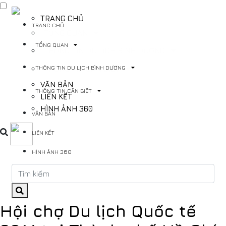
TRANG CHỦ
TRANG CHỦ
TỔNG QUAN
TỔNG QUAN
THÔNG TIN DU LỊCH BÌNH DƯƠNG
THÔNG TIN DU LỊCH BÌNH DƯƠNG
THÔNG TIN CẦN BIẾT
VĂN BẢN
THÔNG TIN CẦN BIẾT
LIÊN KẾT
HÌNH ẢNH 360
VĂN BẢN
LIÊN KẾT
HÌNH ẢNH 360
Hội chợ Du lịch Quốc tế