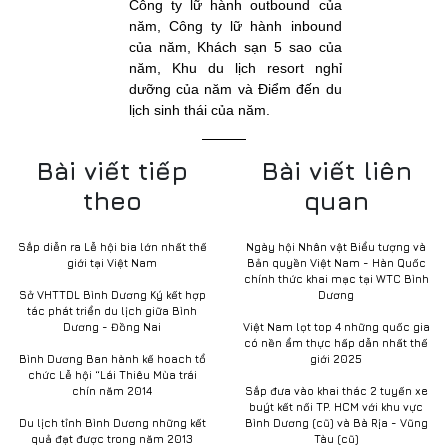
Công ty lữ hành outbound của
năm, Công ty lữ hành inbound
của năm, Khách sạn 5 sao của
năm, Khu du lịch resort nghỉ
dưỡng của năm và Điểm đến du
lịch sinh thái của năm.
Bài viết tiếp
Bài viết liên
theo
quan
Sắp diễn ra Lễ hội bia lớn nhất thế
Ngày hội Nhân vật Biểu tượng và
giới tại Việt Nam
Bản quyền Việt Nam - Hàn Quốc
chính thức khai mạc tại WTC Bình
Sở VHTTDL Bình Dương Ký kết hợp
Dương
tác phát triển du lịch giữa Bình
Dương - Đồng Nai
Việt Nam lọt top 4 những quốc gia
có nền ẩm thực hấp dẫn nhất thế
Bình Dương Ban hành kế hoach tổ
giới 2025
chức Lễ hội “Lái Thiêu Mùa trái
chín năm 2014
Sắp đưa vào khai thác 2 tuyến xe
buýt kết nối TP. HCM với khu vực
Du lịch tỉnh Bình Dương những kết
Bình Dương (cũ) và Bà Rịa - Vũng
quả đạt được trong năm 2013
Tàu (cũ)