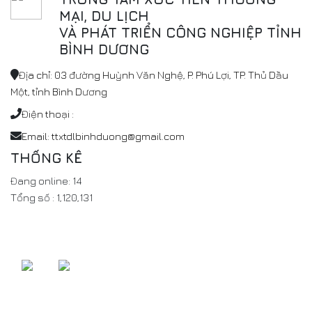
MẠI, DU LỊCH
VÀ PHÁT TRIỂN CÔNG NGHIỆP TỈNH
BÌNH DƯƠNG
Địa chỉ: 03 đường Huỳnh Văn Nghệ, P. Phú Lợi, TP. Thủ Dầu
Một, tỉnh Bình Dương
Điện thoại :
Email: ttxtdlbinhduong@gmail.com
THỐNG KÊ
Đang online:
14
Tổng số :
1,120,131