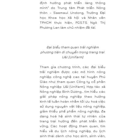
định hướng phát triển làng thông
minh” do Trung tâm Phát triển Nông
thôn – Saemaul Undong, Trường Đại
học Khoa học Xã hội và Nhân văn
TPHCM thực hiện, PGS.TS. Ngô Thị
Phương Lan làm chủ nhiệm đề tài.
Đại biểu tham quan trải nghiệm
phương tiện di chuyển trong trang trại
U&I (Unifarm)
Tham gia chương trình, các đại biểu
trải nghiệm được các mô hình nông
nghiệp công nghệ cao tại huyện Phú
Giáo như: tham quan Công ty cổ phần
Nông nghiệp U&I (Unifarm), Hợp tác xã
Nông nghiệp Bình Dương… tìm hiểu các
giải pháp nông nghiệp theo hướng
kinh tế tuần hoàn nhằm tối ưu hoá việc
sử dụng nguyên vật liệu nông nghiệp,
giảm thiểu phế phẩm nông nghiệp, đa
dạng hoá hệ sinh thái tự nhiên của
trang trại hướng đến phát triển bền
vững; Các hoạt động tham quan, tìm
hiểu về du lịch nông nghiệp, du lịch
sinh thái dành cho học sinh, sinh viên,