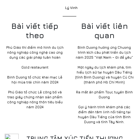
Lý Vinh
Bài viết tiếp
Bài viết liên
theo
quan
Phú Giáo thí điểm mô hình du lịch
Bình Dương hưởng ứng Chương
nông nghiệp công nghệ cao ứng
trình kích cầu phát triển du lịch
dụng các giải pháp tuần hoàn
năm 2025 “Việt Nam – Đi để yêu”
Gold restaurant
Một ngày du lịch khám phá, tìm
hiểu lịch sử tại huyện Dầu Tiếng
Bình Dương tổ chức khai mạc Lễ
(tỉnh Bình Dương) và huyện Củ Chi
hội mùa trái chín năm 2024
(thành phố Hồ Chí Minh)
Phú Giáo tổ chức Lễ công bố và
Ra mắt ấn phẩm Tour, tuyến Bình
trao giấy chứng nhận sản phẩm
Dương
công nghiệp nông thôn tiêu biểu
năm 2024
Gợi ý hành trình khám phá các
điểm đến tâm linh nổi tiếng tại
huyện Dầu Tiếng của tỉnh Bình
Dương và tỉnh Tây Ninh.
TRUNG TÂM XÚC TIẾN THƯƠNG