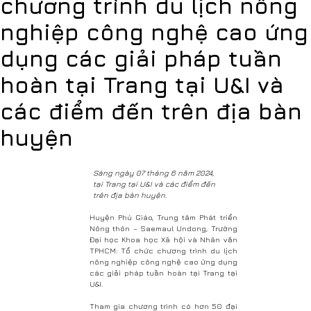
chương trình du lịch nông
nghiệp công nghệ cao ứng
dụng các giải pháp tuần
hoàn tại Trang tại U&I và
các điểm đến trên địa bàn
huyện
Sáng ngày 07 tháng 6 năm 2024,
tại Trang tại U&I và các điểm đến
trên địa bàn huyện.
Huyện Phú Giáo, Trung tâm Phát triển
Nông thôn – Saemaul Undong, Trường
Đại học Khoa học Xã hội và Nhân văn
TPHCM: Tổ chức chương trình du lịch
nông nghiệp công nghệ cao ứng dụng
các giải pháp tuần hoàn tại Trang tại
U&I.
Tham gia chương trình có hơn 50 đại