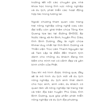
trường kết nối các chuyên gia, nhà
khoa học trong lĩnh vực nông nghiệp
và du lịch, phát triển các hoạt động
hợp tác trong tương lai.
Ngoài chương tham quan các trang
trại nông nghiệp công nghệ cao, các
đại biểu còn ghé thăm chùa Tông Kim
Quang tọa lạc tại đường ĐH502, ấp
Nước Vàng, xã An Bình, huyện Phú Giáo,
tỉnh Bình Dương, đây là ngôi chùa
Khmer duy nhất tại tỉnh Bình Dương và
Thiền viện Trúc Lâm Thanh Nguyên tại
xã Tam Lập là điểm đến thanh tịnh
dành cho những du khách đang tìm
kiếm cho mình nơi có cảnh đẹp và yên
bình chốn cửa Phật.
Sau khi mô hình được thông qua, đây
sẽ là mô hình du lịch mới về du lịch
nông nghiệp, du lịch sinh thái dành
cho học sinh, sinh viên, du khách có
quan tâm về nông nghiệp tại trang trại
và trên địa bàn huyện Phú Giáo, tỉnh
Bình Dương, qua góp phần phát triển
nông nghiệp và du lịch địa phương.