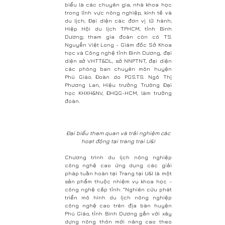
biểu là các chuyên gia, nhà khoa học
trong lĩnh vực nông nghiệp, kinh tế và
du lịch; Đại diện các đơn vị lữ hành;
Hiệp Hội du lịch TPHCM, tỉnh Bình
Dương; tham gia đoàn còn có TS.
Nguyễn Việt Long - Giám đốc Sở Khoa
học và Công nghệ tỉnh Bình Dương, đại
diện sở VHTT&DL, sở NNPTNT, đại diện
các phòng ban chuyên môn huyện
Phú Giáo. Đoàn do PGS.TS. Ngô Thị
Phương Lan, Hiệu trưởng Trường Đại
học KHXH&NV, ĐHQG-HCM, làm trưởng
đoàn.
Đại biểu tham quan và trải nghiệm các
hoạt động tại trang trại U&I
Chương trình du lịch nông nghiệp
công nghệ cao ứng dụng các giải
pháp tuần hoàn tại Trang tại U&I là một
sản phẩm thuộc nhiệm vụ khoa học -
công nghệ cấp tỉnh: “Nghiên cứu phát
triển mô hình du lịch nông nghiệp
công nghệ cao trên địa bàn huyện
Phú Giáo, tỉnh Bình Dương gắn với xây
dựng nông thôn mới nâng cao theo