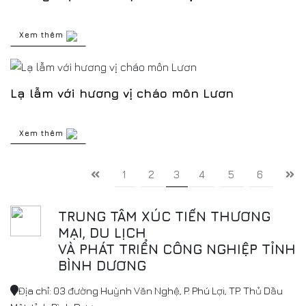
Xem thêm
Lạ lẫm với hương vị cháo môn Lươn
Xem thêm
1
2
3
4
5
6
TRUNG TÂM XÚC TIẾN THƯƠNG
MẠI, DU LỊCH
VÀ PHÁT TRIỂN CÔNG NGHIỆP TỈNH
BÌNH DƯƠNG
Địa chỉ: 03 đường Huỳnh Văn Nghệ, P. Phú Lợi, TP. Thủ Dầu