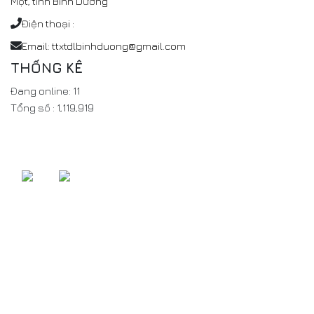
Một, tỉnh Bình Dương
Điện thoại :
Email: ttxtdlbinhduong@gmail.com
THỐNG KÊ
Đang online:
11
Tổng số :
1,119,919