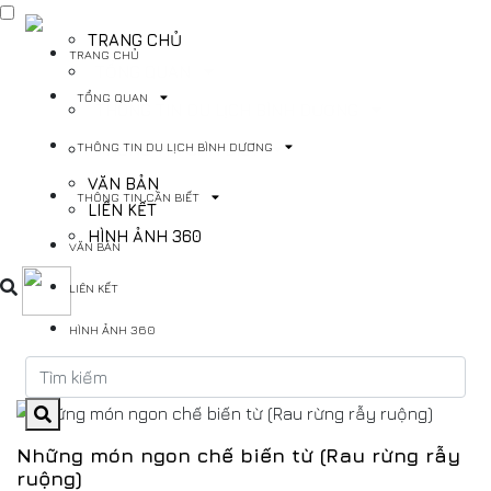
TRANG CHỦ
TRANG CHỦ
TỔNG QUAN
TỔNG QUAN
THÔNG TIN DU LỊCH BÌNH DƯƠNG
THÔNG TIN DU LỊCH BÌNH DƯƠNG
THÔNG TIN CẦN BIẾT
VĂN BẢN
THÔNG TIN CẦN BIẾT
LIÊN KẾT
HÌNH ẢNH 360
VĂN BẢN
LIÊN KẾT
HÌNH ẢNH 360
Những món ngon chế biến từ (Rau rừng rẫy
ruộng)