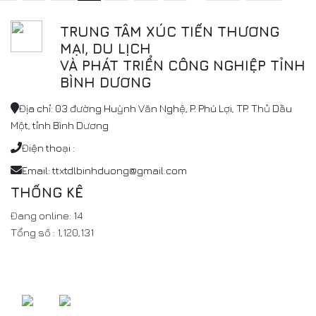
TRUNG TÂM XÚC TIẾN THƯƠNG
MẠI, DU LỊCH
VÀ PHÁT TRIỂN CÔNG NGHIỆP TỈNH
BÌNH DƯƠNG
Địa chỉ: 03 đường Huỳnh Văn Nghệ, P. Phú Lợi, TP. Thủ Dầu
Một, tỉnh Bình Dương
Điện thoại :
Email: ttxtdlbinhduong@gmail.com
THỐNG KÊ
Đang online:
14
Tổng số :
1,120,131