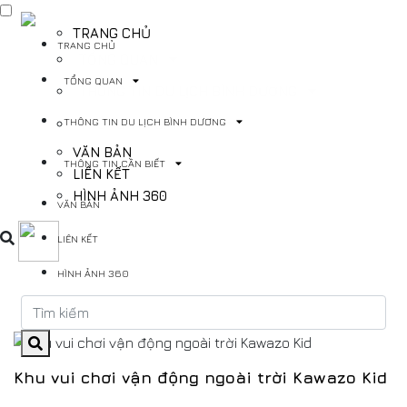
TRANG CHỦ
TRANG CHỦ
TỔNG QUAN
TỔNG QUAN
THÔNG TIN DU LỊCH BÌNH DƯƠNG
THÔNG TIN DU LỊCH BÌNH DƯƠNG
THÔNG TIN CẦN BIẾT
VĂN BẢN
THÔNG TIN CẦN BIẾT
LIÊN KẾT
HÌNH ẢNH 360
VĂN BẢN
LIÊN KẾT
HÌNH ẢNH 360
Khu vui chơi vận động ngoài trời Kawazo Kid