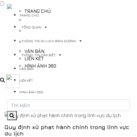
TRANG CHỦ
TRANG CHỦ
TỔNG QUAN
TỔNG QUAN
THÔNG TIN DU LỊCH BÌNH DƯƠNG
THÔNG TIN DU LỊCH BÌNH DƯƠNG
THÔNG TIN CẦN BIẾT
VĂN BẢN
THÔNG TIN CẦN BIẾT
LIÊN KẾT
HÌNH ẢNH 360
VĂN BẢN
LIÊN KẾT
HÌNH ẢNH 360
Quy định xử phạt hành chính trong lĩnh vực
du lịch