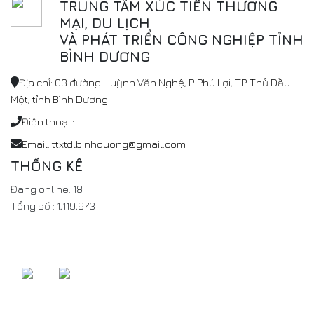
TRUNG TÂM XÚC TIẾN THƯƠNG
MẠI, DU LỊCH
VÀ PHÁT TRIỂN CÔNG NGHIỆP TỈNH
BÌNH DƯƠNG
Địa chỉ: 03 đường Huỳnh Văn Nghệ, P. Phú Lợi, TP. Thủ Dầu
Một, tỉnh Bình Dương
Điện thoại :
Email: ttxtdlbinhduong@gmail.com
THỐNG KÊ
Đang online:
18
Tổng số :
1,119,973