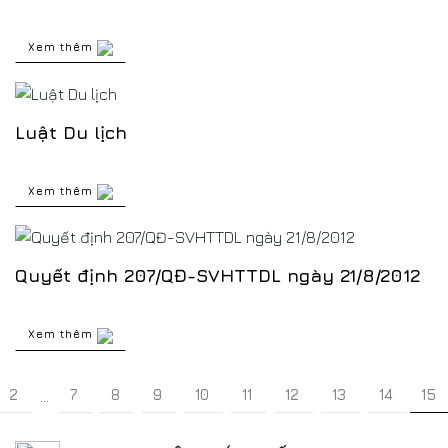
Xem thêm
Luật Du lịch
Xem thêm
Quyết định 207/QĐ-SVHTTDL ngày 21/8/2012
Xem thêm
2
7
8
9
10
11
12
13
14
15
...