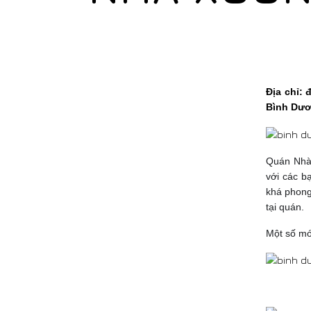
Địa chỉ:
Bình Dươ
Quán Nhà 
với các b
khá phong
tại quán.
Một số mó