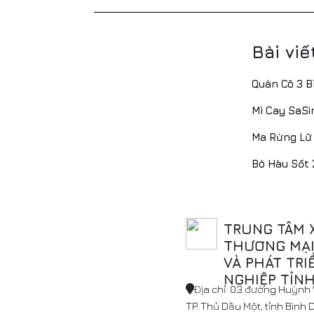
Bài viế
Quán Cô 3 
Mì Cay SaSi
Ma Rừng Lữ
Bò Hàu Sốt
TRUNG TÂM 
THƯƠNG MẠI,
VÀ PHÁT TRI
NGHIỆP TỈN
Địa chỉ: 03 đường Huỳnh V
TP. Thủ Dầu Một, tỉnh Bình