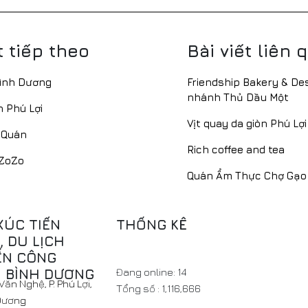
t tiếp theo
Bài viết liên 
Bình Dương
Friendship Bakery & De
nhánh Thủ Dầu Một
n Phú Lợi
Vịt quay da giòn Phú Lợi
 Quán
Rich coffee and tea
 ZoZo
Quán Ẩm Thực Chợ Gạo
XÚC TIẾN
THỐNG KÊ
 DU LỊCH
ỂN CÔNG
H BÌNH DƯƠNG
Đang online:
14
ăn Nghệ, P. Phú Lợi,
Tổng số :
1,116,666
 Dương