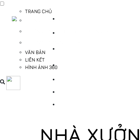
TRANG CHỦ
TỔNG QUAN
THÔNG TIN DU LỊCH BÌNH DƯƠNG
THÔNG TIN CẦN BIẾT
VĂN BẢN
LIÊN KẾT
HÌNH ẢNH 360
NHÀ XƯỞN