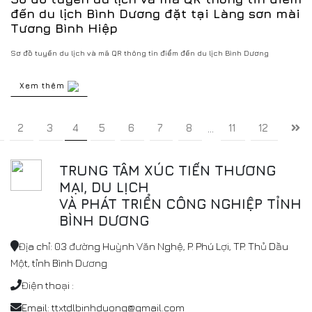
đến du lịch Bình Dương đặt tại Làng sơn mài
Tương Bình Hiệp
Sơ đồ tuyến du lịch và mã QR thông tin điểm đến du lịch Bình Dương
Xem thêm
2
3
4
5
6
7
8
11
12
...
TRUNG TÂM XÚC TIẾN THƯƠNG
MẠI, DU LỊCH
VÀ PHÁT TRIỂN CÔNG NGHIỆP TỈNH
BÌNH DƯƠNG
Địa chỉ: 03 đường Huỳnh Văn Nghệ, P. Phú Lợi, TP. Thủ Dầu
Một, tỉnh Bình Dương
Điện thoại :
Email: ttxtdlbinhduong@gmail.com