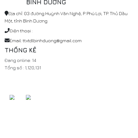
BÌNH DƯƠNG
Địa chỉ: 03 đường Huỳnh Văn Nghệ, P. Phú Lợi, TP. Thủ Dầu
Một, tỉnh Bình Dương
Điện thoại :
Email: ttxtdlbinhduong@gmail.com
THỐNG KÊ
Đang online:
14
Tổng số :
1,120,131