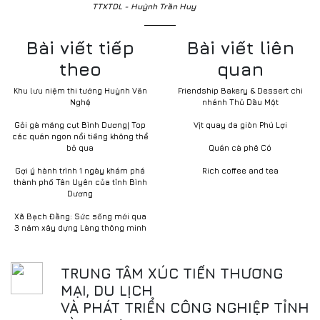
TTXTDL - Huỳnh Trần Huy
Bài viết tiếp
Bài viết liên
theo
quan
Khu lưu niệm thi tướng Huỳnh Văn
Friendship Bakery & Dessert chi
Nghệ
nhánh Thủ Dầu Một
Gỏi gà măng cụt Bình Dương| Top
Vịt quay da giòn Phú Lợi
các quán ngon nổi tiếng không thể
bỏ qua
Quán cà phê Có
Gợi ý hành trình 1 ngày khám phá
Rich coffee and tea
thành phố Tân Uyên của tỉnh Bình
Dương
Xã Bạch Đằng: Sức sống mới qua
3 năm xây dựng Làng thông minh
TRUNG TÂM XÚC TIẾN THƯƠNG
MẠI, DU LỊCH
VÀ PHÁT TRIỂN CÔNG NGHIỆP TỈNH