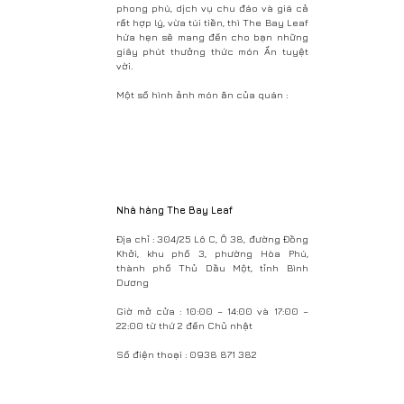
phong phú, dịch vụ chu đáo và giá cả
rất hợp lý, vừa túi tiền, thì The Bay Leaf
hứa hẹn sẽ mang đến cho bạn những
giây phút thưởng thức món Ấn tuyệt
vời.
Một số hình ảnh món ăn của quán :
Nhà hàng The Bay Leaf
Địa chỉ : 304/25 Lô C, Ô 38, đường Đồng
Khởi, khu phố 3, phường Hòa Phú,
thành phố Thủ Dầu Một, tỉnh Bình
Dương
Giờ mở cửa : 10:00 – 14:00 và 17:00 –
22:00 từ thứ 2 đến Chủ nhật
Số điện thoại : 0938 871 382