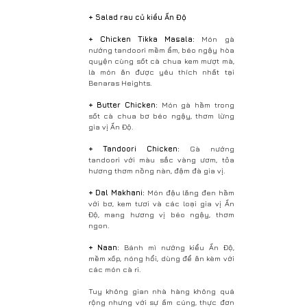
+ Salad rau củ kiểu Ấn Độ
+ Chicken Tikka Masala:
Món gà
nướng tandoori mềm ẩm, béo ngậy hòa
quyện cùng sốt cà chua kem mượt mà,
là món ăn được yêu thích nhất tại
Benaras Heights.
+ Butter Chicken:
Món gà hầm trong
sốt cà chua bơ béo ngậy, thơm lừng
gia vị Ấn Độ.
+ Tandoori Chicken:
Gà nướng
tandoori với màu sắc vàng ươm, tỏa
hương thơm nồng nàn, đậm đà gia vị.
+ Dal Makhani:
Món đậu lăng đen hầm
với bơ, kem tươi và các loại gia vị Ấn
Độ, mang hương vị béo ngậy, thơm
ngon.
+ Naan:
Bánh mì nướng kiểu Ấn Độ,
mềm xốp, nóng hổi, dùng để ăn kèm với
các món cà ri.
Tuy không gian nhà hàng không quá
rộng nhưng với sự ấm cúng, thực đơn