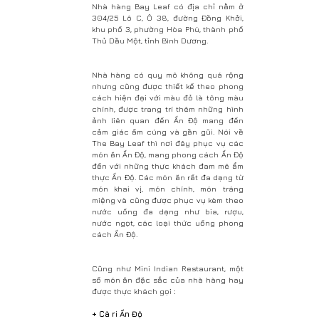
Nhà hàng Bay Leaf có địa chỉ nằm ở
304/25 Lô C, Ô 38, đường Đồng Khởi,
khu phố 3, phường Hòa Phú, thành phố
Thủ Dầu Một, tỉnh Bình Dương.
Nhà hàng có quy mô không quá rộng
nhưng cũng được thiết kế theo phong
cách hiện đại với màu đỏ là tông màu
chính, được trang trí thêm những hình
ảnh liên quan đến Ấn Độ mang đến
cảm giác ấm cúng và gần gũi. Nói về
The Bay Leaf thì nơi đây phục vụ các
món ăn Ấn Độ, mang phong cách Ấn Độ
đến với những thực khách đam mê ẩm
thực Ấn Độ. Các món ăn rất đa dạng từ
món khai vị, món chính, món tráng
miệng và cũng được phục vụ kèm theo
nước uống đa dạng như bia, rượu,
nước ngọt, các loại thức uống phong
cách Ấn Độ.
Cũng như Mini Indian Restaurant, một
số món ăn đặc sắc của nhà hàng hay
được thực khách gọi
:
+ Cà ri Ấn Độ