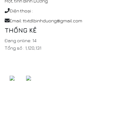
Một, tỉnh Bình Dương
Điện thoại :
Email: ttxtdlbinhduong@gmail.com
THỐNG KÊ
Đang online:
14
Tổng số :
1,120,131