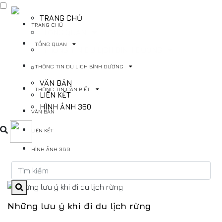
TRANG CHỦ
TRANG CHỦ
TỔNG QUAN
TỔNG QUAN
THÔNG TIN DU LỊCH BÌNH DƯƠNG
THÔNG TIN DU LỊCH BÌNH DƯƠNG
THÔNG TIN CẦN BIẾT
VĂN BẢN
THÔNG TIN CẦN BIẾT
LIÊN KẾT
HÌNH ẢNH 360
VĂN BẢN
LIÊN KẾT
HÌNH ẢNH 360
Những lưu ý khi đi du lịch rừng