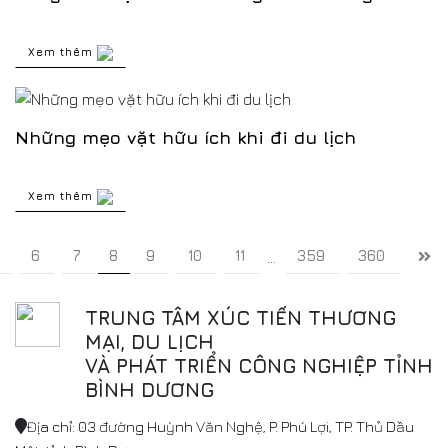
Xem thêm
Những mẹo vặt hữu ích khi đi du lịch
Xem thêm
6
7
8
9
10
11
359
360
...
TRUNG TÂM XÚC TIẾN THƯƠNG
MẠI, DU LỊCH
VÀ PHÁT TRIỂN CÔNG NGHIỆP TỈNH
BÌNH DƯƠNG
Địa chỉ: 03 đường Huỳnh Văn Nghệ, P. Phú Lợi, TP. Thủ Dầu