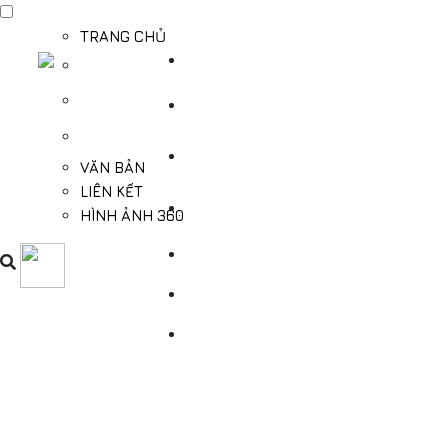
TRANG CHỦ
TỔNG QUAN
THÔNG TIN DU LỊCH BÌNH DƯƠNG
THÔNG TIN CẦN BIẾT
VĂN BẢN
LIÊN KẾT
HÌNH ẢNH 360