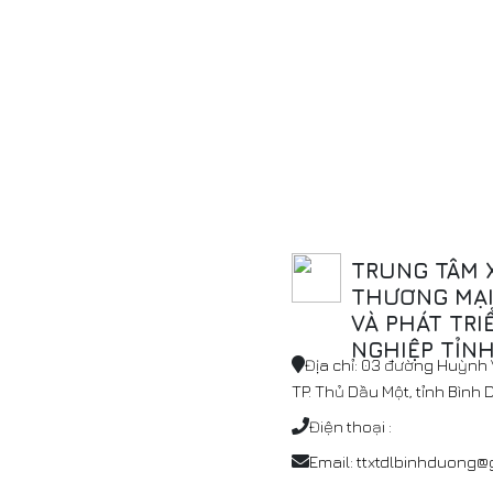
TRUNG TÂM 
THƯƠNG MẠI,
VÀ PHÁT TRI
NGHIỆP TỈN
Địa chỉ: 03 đường Huỳnh V
TP. Thủ Dầu Một, tỉnh Bình
Điện thoại :
Email: ttxtdlbinhduong