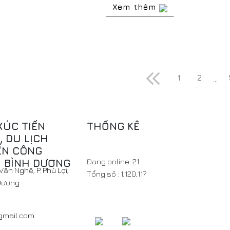
Xem thêm
1
2
...
XÚC TIẾN
THỐNG KÊ
 DU LỊCH
ỂN CÔNG
H BÌNH DƯƠNG
Đang online:
21
ăn Nghệ, P. Phú Lợi,
Tổng số :
1,120,117
 Dương
@gmail.com