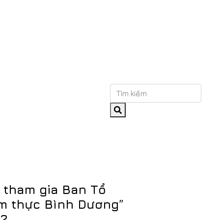
ị tham gia Ban Tổ
m thực Bình Dương”
22